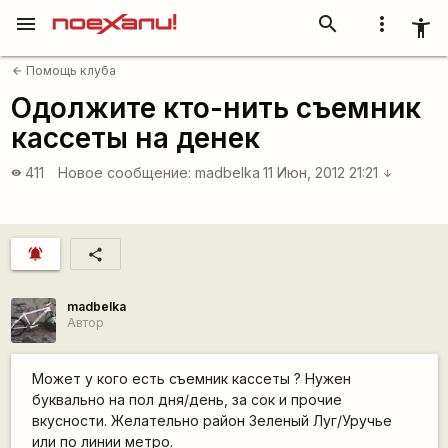
menu
search
more_vert
accessibility_new
Помощь клуба
arrow_back
Одолжите кто-нить съемник
кассеты на денек
411
Новое сообщение:
madbelka
11 Июн, 2012 21:21
visibility
arrow_downward
notifications_active
share
madbelka
Автор
Может у кого есть съемник кассеты ? Нужен
буквально на пол дня/день, за сок и прочие
вкусности. Желательно район Зеленый Луг/Уручье
или по линии метро.