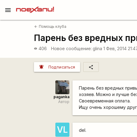
menu
Помощь клуба
arrow_back
Парень без вредных пр
406
Новое сообщение:
glina
1 Фев, 2014 21:
visibility
notifications_active
share
Подписаться
Парень без вредных привы
хозяев. Можно и лучше без
paganka
Своевременная оплата.
Автор
Ищу очень хорошему дру
VL
del.