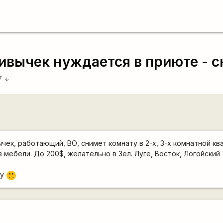
ивычек нуждается в приюте - 
47
arrow_downward
чек, работающий, ВО, снимет комнату в 2-х, 3-х комнатной кв
 мебели. До 200$, желательно в Зел. Луге, Восток, Логойский 
гу
:)