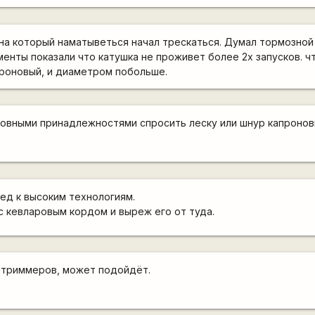
на который наматыветься начал трескаться. Думал тормозной
менты показали что катушка не проживет более 2х запусков. ч
проновый, и диаметром побольше.
ловными принадлежностями спросить леску или шнур капронов
ред к высоким технологиям.
 кевларовым кордом и выреж его от туда.
отриммеров, может подойдёт.