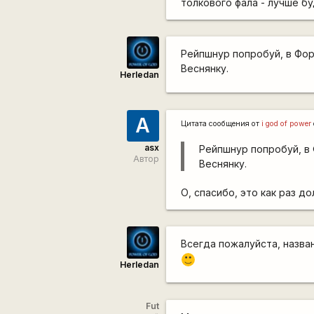
толкового фала - лучше б
Рейпшнур попробуй, в Фор
Веснянку.
Herledan
A
Цитата сообщения от
i god of power
asx
Рейпшнур попробуй, в
Автор
Веснянку.
О, спасибо, это как раз д
Всегда пожалуйста, назва
:)
Herledan
Fut