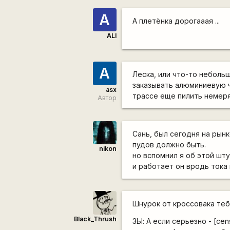
A
А плетёнка дорогааая ...
ALI
A
Леска, или что-то неболь
заказывать алюминиевую ч
asx
трассе еще пилить немерян
Автор
Сань, был сегодня на рын
пудов должно быть.
nikon
но вспомнил я об этой шту
и работает он вродь тока 
Шнурок от кроссовака те
Black_Thrush
ЗЫ: А если серьезно -
[cen