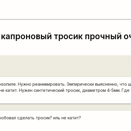
 капроновый тросик прочный о
нзопиле. Нужно реанимировать. Эмпирически выясненно, что ш
 не катит. Нужен синтетический тросик, диаметром 4-5мм. Где
робовал сделать тросик? иль не катит?