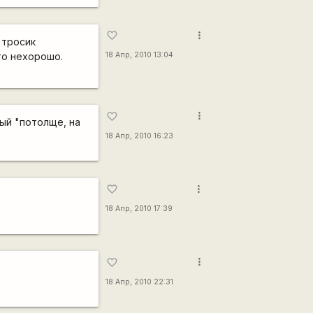
more_vert
favorite_border
 тросик
то нехорошо.
18 Апр, 2010 13:04
more_vert
favorite_border
ый "потолще, на
18 Апр, 2010 16:23
more_vert
favorite_border
18 Апр, 2010 17:39
more_vert
favorite_border
18 Апр, 2010 22:31