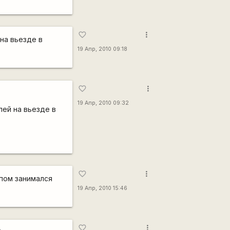
more_vert
favorite_border
на вьезде в
19 Апр, 2010 09:18
more_vert
favorite_border
19 Апр, 2010 09:32
ей на вьезде в
more_vert
favorite_border
ьпом занимался
19 Апр, 2010 15:46
more_vert
favorite_border