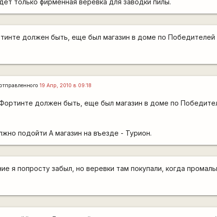
удет только фирменная веревка для заводки пилы.
тинте должен быть, еще был магазин в доме по Победителей 
отправленного
19 Апр, 2010 в 09:18
 Фортинте должен быть, еще был магазин в доме по Победител
олжно подойти А магазин на въезде - Турион.
ние я попросту забыл, но веревки там покупали, когда промал