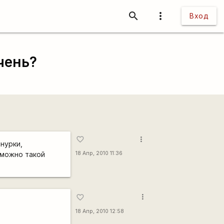
search
more_vert
Вход
чень?
more_vert
favorite_border
нурки,
 можно такой
18 Апр, 2010 11:36
more_vert
favorite_border
18 Апр, 2010 12:58