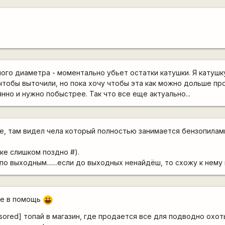
шого диаметра - моментально убьет остатки катушки. Я катушк
тобы выточили, но пока хочу чтобы эта как можно дольше про
но и нужно побыстрее. Так что все еще актуально...
ке, там видел чела который полностью занимается бензопилами
ке слишком поздно #).
по выходным.......если до выходных ненайдёш, то схожу к нему
бе в помощь
|-))
sored]
топай в магазин, где продается все для подводно охоты