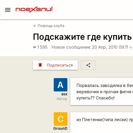
menu
Помощь клуба
arrow_back
Подскажите где купить
1 595
Новое сообщение:
20 Апр, 2010 09:11
visibility
arrow_downward
notifications_active
share
Подписаться
A
Порвалась заводилка в бе
веревочки и прочая фигня
asx
купить?? Спасибо!
Автор
С
из Плетенки(типа лески) п
GrounD