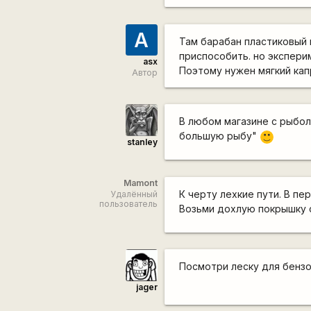
A
Там барабан пластиковый 
приспособить. но экспери
asx
Поэтому нужен мягкий ка
Автор
В любом магазине с рыбо
большую рыбу"
:)
stanley
Mamont
К черту лехкие пути. В пе
Удалённый
пользователь
Возьми дохлую покрышку с
Посмотри леску для бенз
jager