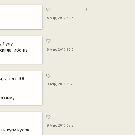
more_vert
favorite_border
18 Апр, 2010 22:54
more_vert
favorite_border
у буду
жила, ибо на
18 Апр, 2010 23:31
more_vert
favorite_border
, у него 100
19 Апр, 2010 01:29
 возьму
more_vert
favorite_border
19 Апр, 2010 02:21
 и купи кусок