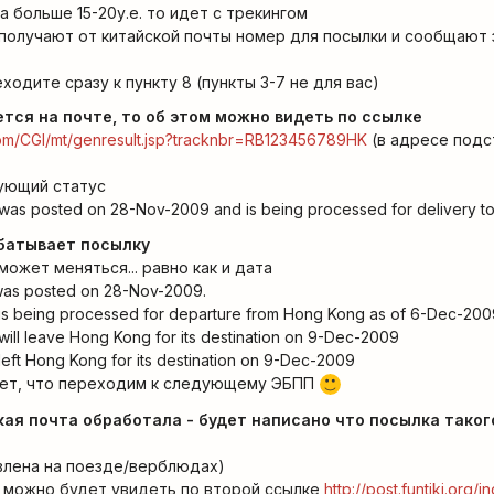
а больше 15-20у.е. то идет с трекингом
 получают от китайской почты номер для посылки и сообщают з
еходите сразу к пункту 8 (пункты 3-7 не для вас)
ется на почте, то об этом можно видеть по ссылке
om/CGI/mt/genresult.jsp?tracknbr=RB123456789HK
(в адресе подс
ующий статус
as posted on 28-Nov-2009 and is being processed for delivery to
абатывает посылку
может меняться... равно как и дата
as posted on 28-Nov-2009.
s being processed for departure from Hong Kong as of 6-Dec-200
ll leave Hong Kong for its destination on 9-Dec-2009
ft Hong Kong for its destination on 9-Dec-2009
ает, что переходим к следующему ЭБПП
:)
ская почта обработала - будет написано что посылка таког
влена на поезде/верблюдах)
у можно будет увидеть по второй ссылке
http://post.funtiki.org/