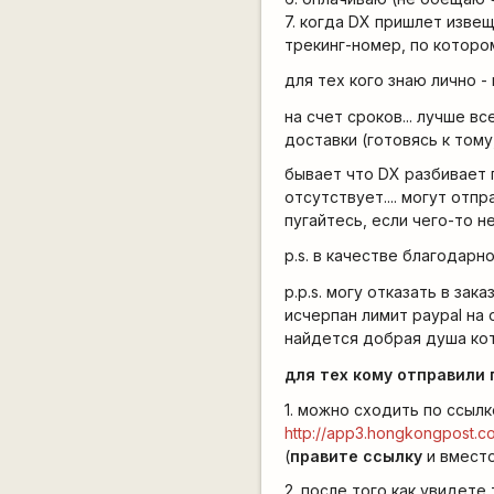
7. когда DX пришлет извещ
трекинг-номер, по которо
для тех кого знаю лично -
на счет сроков... лучше 
доставки (готовясь к тому
бывает что DX разбивает п
отсутствует.... могут отп
пугайтесь, если чего-то н
p.s. в качестве благодарн
p.p.s. могу отказать в за
исчерпан лимит paypal на 
найдется добрая душа кот
для тех кому отправили 
1. можно сходить по ссылк
http://app3.hongkongpost.c
(
правите ссылку
и вместо
2. после того как увидете 