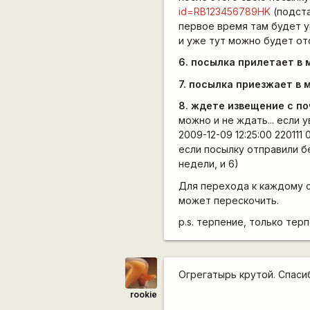
id=RB123456789HK
(подста
первое время там будет у
и уже тут можно будет от
6. посылка прилетает в 
7. посылка приезжает в 
8. ждете извещение с п
можно и не ждать... если 
2009-12-09 12:25:00 22011
если посылку отправили бе
недели, и 6)
Для перехода к каждому с
может перескочить.
p.s. терпение, только тер
Огрегатырь крутой. Спасиб
rookie