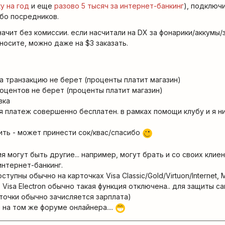
у на год
и еще
разово 5 тысяч за интернет-банкинг
), подключи
ибо посредников.
значит без комиссии. если насчитали на DX за фонарики/аккумы
иносите, можно даже на $3 заказать.
за транзакцию не берет (проценты платит магазин)
роцентов не берет (проценты платит магазин)
вка
я платеж совершенно бесплатен. в рамках помощи клубу и я н
ить - может принести сок/квас/спасибо
;)
ия могут быть другие... например, могут брать и со своих клие
интернет-банкинг.
ступны обычно на карточках Visa Classic/Gold/Virtuon/Internet, 
o, Visa Electron обычно такая функция отключена.. для защиты с
арточки обычно зачисляется зарплата)
е на том же форуме онлайнера....
;D