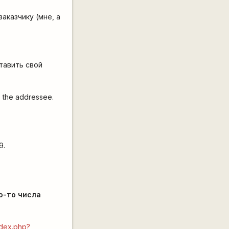
аказчику (мне, а
тавить свой
 the addressee.
9.
о-то числа
index.php?