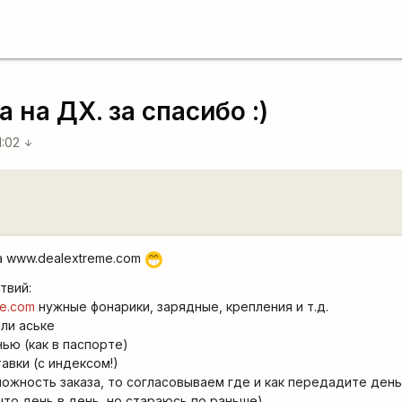
 на ДХ. за спасибо :)
1:02
arrow_downward
на www.dealextreme.com
;D
твий:
me.com
нужные фонарики, зарядные, крепления и т.д.
или аське
ью (как в паспорте)
тавки (с индексом!)
ожность заказа, то согласовываем где и как передадите день
что день в день, но стараюсь по раньше)