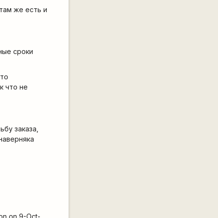
там же есть и
ные сроки
-то
к что не
ьбу заказа,
 наверняка
ion on 9-Oct-