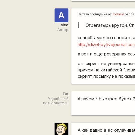
А
Цитата сообщения от
rookiexl
отпра
alec
Огрегатырь крутой. Сп
Автор
спасибы можно говорить 
http://dizel-by.livejournal.c
а вот и еще резервная сс
p.s. скрипт не универсаль
причем на китайской "лови
скрипт посылку не показы
Fut
А зачем ? Быстрее будет ?
Удалённый
пользователь
А как давно
alec
оплачивал