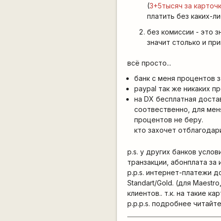
(
3+5тысяч за карточк
платить без каких-л
без комиссии - это 
значит столько и пр
всё просто...
банк с меня процентов 
paypal так же никаких п
на DX бесплатная доста
соотвественно, для мен
процентов не беру.
кто захочет отблагодар
p.s. у других банков услов
транзакции, абонплата за 
p.p.s. интернет-платежи до
Standart/Gold. (для Maestr
клиентов.. т.к. на такие к
p.p.p.s. подробнее читайт