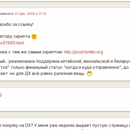
вленного
24 Дек, 2009 в 17:32
асибо за ссылку!
автору скрипта
:)
om/47660.html
ылка с тем же самым скриптом:
http://post.funtiki.org
ный... реализована поддержка китайской, маскальской и белару
тся" только финальный статус "когда и куда отправленно", до
вает. но для ДХ всё равно рулезная вещь.
;D
)
 покупку на DX? У меня уже неделю выдает пустую страницу п