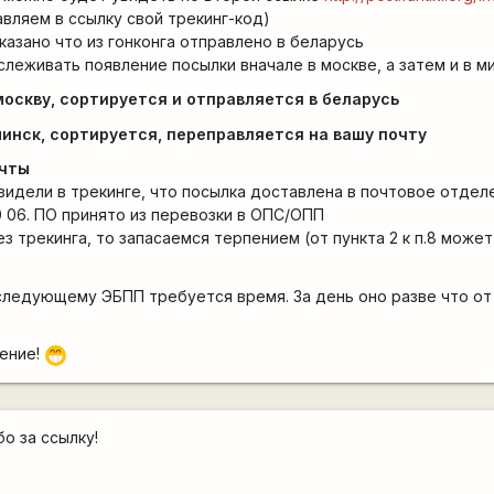
вляем в ссылку свой трекинг-код)
казано что из гонконга отправлено в беларусь
слеживать появление посылки вначале в москве, а затем и в м
москву, сортируется и отправляется в беларусь
минск, сортируется, переправляется на вашу почту
очты
увидели в трекинге, что посылка доставлена в почтовое отдел
1 0 06. ПО принято из перевозки в ОПС/ОПП
з трекинга, то запасаемся терпением (от пункта 2 к п.8 может
ледующему ЭБПП требуется время. За день оно разве что от 
пение!
;D
о за ссылку!