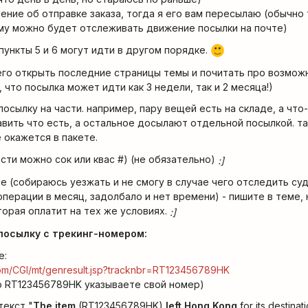
ение об отправке заказа, тогда я его вам пересылаю (обычно 
му можно будет отслеживать движение посылки на почте)
 пункты 5 и 6 могут идти в другом порядке.
:)
всего открыть последние страницы темы и почитать про возмож
, что посылка может идти как 3 недели, так и 2 месяца!)
осылку на части. например, пару вещей есть на складе, а что
равить что есть, а остальное досылают отдельной посылкой. та
е окажется в пакете.
ости можно сок или квас #) (не обязательно)
:]
казе (собираюсь уезжать и не смогу в случае чего отследить суд
операции в месяц, задолбало и нет времени) - пишите в теме,
орая оплатит на тех же условиях.
:]
посылку с трекинг-номером:
е:
om/CGI/mt/genresult.jsp?tracknbr=RT123456789HK
 RT123456789HK указываете свой номер)
текст "
The item
(RT123456789HK)
left Hong Kong
for its destinat