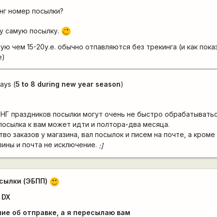
нг номер посылки?
ту самую посылку.
;)
шую чем 15-20у.е. обычно отпавляются без трекинга (и как пок
е)
days (
5 to 8 during new year season
)
 НГ праздников посылки могут очень не быстро обрабатываться
 посылка к вам может идти и полтора-два месяца.
во заказов у магазина, вал посылок и писем на почте, а кроме 
зины и почта не исключение.
:]
сылки (ЭБПП)
:)
 DX
ие об отправке, а я пересылаю вам