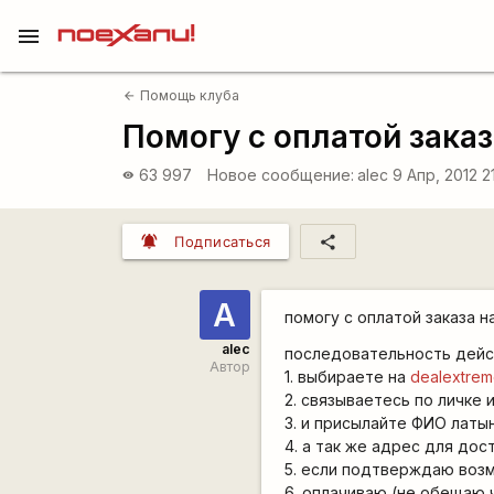
menu
Помощь клуба
arrow_back
Помогу с оплатой заказа
63 997
Новое сообщение:
alec
9 Апр, 2012 2
visibility
notifications_active
share
Подписаться
А
помогу с оплатой заказа 
alec
последовательность дейс
Автор
1. выбираете на
dealextre
2. связываетесь по личке 
3. и присылайте ФИО латын
4. а так же адрес для дос
5. если подтверждаю возм
6. оплачиваю (не обещаю 