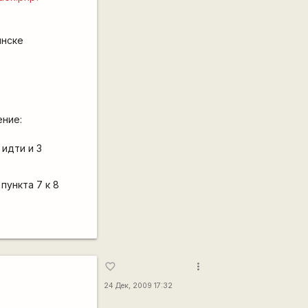
инске
ение:
 идти и 3
пункта 7 к 8
more_vert
favorite_border
24 Дек, 2009 17:32