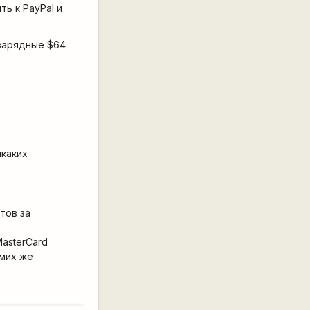
ть к PayPal и
/зарядные $64
икаких
нтов за
MasterCard
амих же