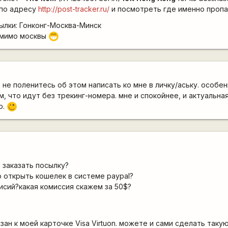
 по адресу
http://post-tracker.ru/
и посмотреть где именно проп
ылки: Гонконг-Москва-Минск
 мимо москвы
;D
 не поленитесь об этом написать ко мне в личку/аську. особе
, что идут без трекинг-номера. мне и спокойнее, и актуальна
о.
;)
 заказать посылку?
но открыть кошелек в системе paypal?
мисий?какая комиссия скажем за 50$?
зан к моей карточке Visa Virtuon. можете и сами сделать таку