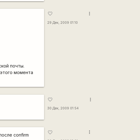
more_vert
favorite_border
29 Дек, 2009 01:10
ской почты.
 этого момента
more_vert
favorite_border
30 Дек, 2009 01:54
more_vert
favorite_border
осле confirm