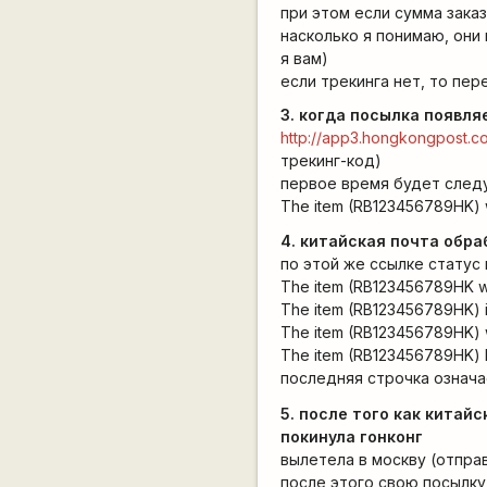
при этом если сумма заказ
насколько я понимаю, они
я вам)
если трекинга нет, то пер
3. когда посылка появля
http://app3.hongkongpost.c
трекинг-код)
первое время будет след
The item (RB123456789HK) w
4. китайская почта обр
по этой же ссылке статус 
The item (RB123456789HK w
The item (RB123456789HK) i
The item (RB123456789HK) wi
The item (RB123456789HK) le
последняя строчка означ
5. после того как китай
покинула гонконг
вылетела в москву (отпра
после этого свою посылк