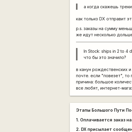
а когда скажешь треки
как только DX отправит э
p.s. заказы на сумму мень
же идут несколько дольш
In Stock: ships in 2 to 4 
что бы это значило?
в канун рождественских и
почте. если "повезет", то
причина: большое количест
все любят, интернет-мага
Этапы Большого Пути По
1. Оплачивается заказ на
2. DX присылает сообщен