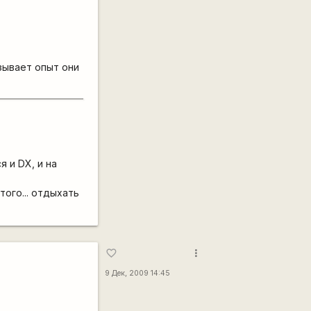
азывает опыт они
 и DX, и на
того... отдыхать
more_vert
favorite_border
9 Дек, 2009 14:45