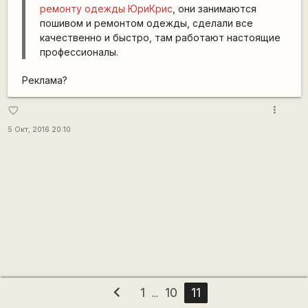
ремонту одежды ЮриКрис
, они занимаются
пошивом и ремонтом одежды, сделали все
качественно и быстро, там работают настоящие
профессионалы.
Реклама?
more_vert
favorite_border
5 Окт, 2016 20:10
chevron_left
1
10
11
...