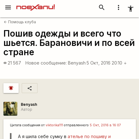
menu
search
more_vert
accessibility_new
Помощь клуба
arrow_back
Пошив одежды и всего что
шьется. Барановичи и по всей
стране
21 567
Новое сообщение:
Benyash
5 Окт, 2016 20:10
visibility
arrow_downward
notifications_active
share
Benyash
Автор
Цитата сообщения от
viktorika111
отправленного
5 Окт, 2016 в 16:07
А я шила себе сумку в
ателье по пошиву и