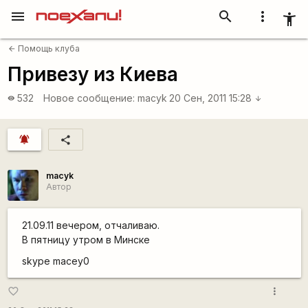
menu
search
more_vert
accessibility_new
Помощь клуба
arrow_back
Привезу из Киева
532
Новое сообщение:
macyk
20 Сен, 2011 15:28
visibility
arrow_downward
notifications_active
share
macyk
Автор
21.09.11 вечером, отчаливаю.
В пятницу утром в Минске
skype macey0
more_vert
favorite_border