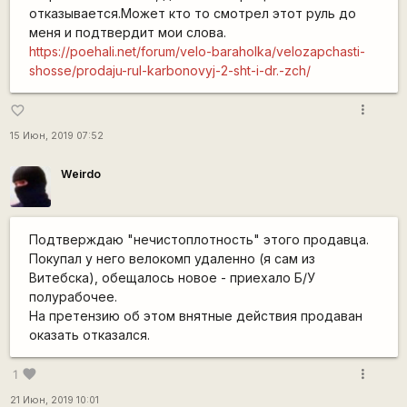
отказывается.Может кто то смотрел этот руль до
меня и подтвердит мои слова.
https://poehali.net/forum/velo-baraholka/velozapchasti-
shosse/prodaju-rul-karbonovyj-2-sht-i-dr.-zch/
more_vert
favorite_border
15 Июн, 2019 07:52
Weirdo
Подтверждаю "нечистоплотность" этого продавца.
Покупал у него велокомп удаленно (я сам из
Витебска), обещалось новое - приехало Б/У
полурабочее.
На претензию об этом внятные действия продаван
оказать отказался.
more_vert
favorite
1
21 Июн, 2019 10:01