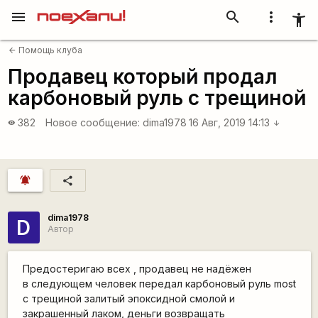
menu
search
more_vert
accessibility_new
Помощь клуба
arrow_back
Продавец который продал
карбоновый руль с трещиной
382
Новое сообщение:
dima1978
16 Авг, 2019 14:13
visibility
arrow_downward
notifications_active
share
dima1978
D
Автор
Предостеригаю всех , продавец не надёжен
в следующем человек передал карбоновый руль most
с трещиной залитый эпоксидной смолой и
закрашенный лаком, деньги возвращать