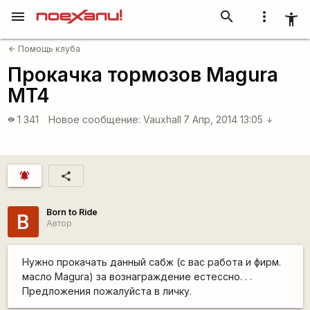
menu
search
more_vert
accessibility_new
Помощь клуба
arrow_back
Прокачка тормозов Magura
MT4
1 341
Новое сообщение:
Vauxhall
7 Апр, 2014 13:05
visibility
arrow_downward
notifications_active
share
Born to Ride
B
Автор
Нужно прокачать данный сабж (с вас работа и фирм.
масло Magura) за вознаграждение естессно. . .
Предложения пожалуйста в личку.