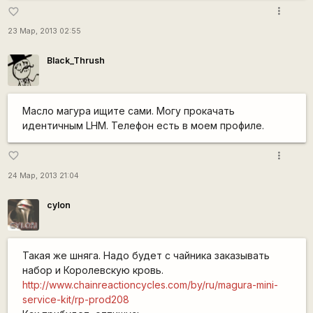
more_vert
favorite_border
23 Мар, 2013 02:55
Black_Thrush
Масло магура ищите сами. Могу прокачать
идентичным LHM. Телефон есть в моем профиле.
more_vert
favorite_border
24 Мар, 2013 21:04
cylon
Такая же шняга. Надо будет с чайника заказывать
набор и Королевскую кровь.
http://www.chainreactioncycles.com/by/ru/magura-mini-
service-kit/rp-prod208