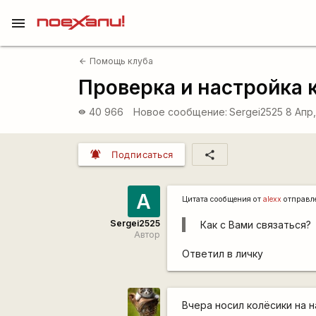
menu
Помощь клуба
arrow_back
Проверка и настройка 
40 966
Новое сообщение:
Sergei2525
8 Апр,
visibility
notifications_active
share
Подписаться
A
Цитата сообщения от
alexx
отправл
Sergei2525
Как с Вами связаться?
Автор
Ответил в личку
Вчера носил колёсики на 