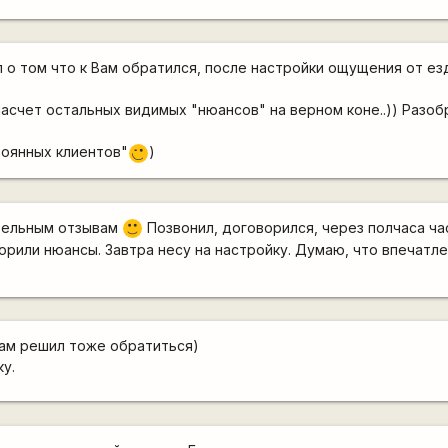
ел о том что к Вам обратился, после настройки ощущения от е
насчет остальных видимых "нюансов" на верном коне..)) Разоб
тоянных клиентов"
)
;)
тельным отзывам
Позвонил, договорился, через полчаса ча
:)
орили нюансы. Завтра несу на настройку. Думаю, что впечатл
ам решил тоже обратиться)
у.