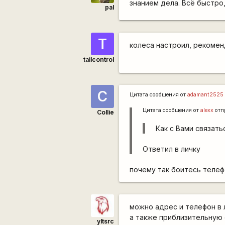
знанием дела. Всё быстро
pal
T
колеса настроил, рекоме
tailcontrol
C
Цитата сообщения от
adamant2525
Цитата сообщения от
alexx
отп
Collie
Как с Вами связать
Ответил в личку
почему так боитесь телеф
можно адрес и телефон в 
а также приблизительную 
yltsrc