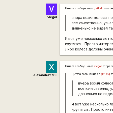
V
Цитата сообщения от
gktllxlq
отпра
vicgor
вчера возил колеса. н
все качественно, узнал
давненько не видел та
Я вот уже несколько лет к
крутятся... Просто интере
Либо колеса должны очень
X
Цитата сообщения от
vicgor
отправ
Цитата сообщения от
gktllxlq
о
Alexander2705
вчера возил колес
все качественно, у
давненько не видел
Я вот уже несколько л
крутятся... Просто инт