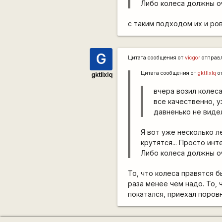
Либо колеса должны о
с таким подходом их и ров
G
Цитата сообщения от
vicgor
отправ
Цитата сообщения от
gktllxlq
о
gktllxlq
вчера возил колес
все качественно, у
давненько не видел
Я вот уже несколько л
крутятся... Просто инт
Либо колеса должны о
То, что колеса правятся б
раза менее чем надо. То, 
покатался, приехал поровн