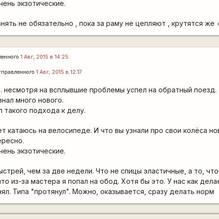
чень экзотические.
нять не обязательно , пока за раму не цепляют , крутятся же 
ленного
1 Авг, 2015 в 14:25
тправленного
1 Авг, 2015 в 12:17
а. несмотря на всплывшие проблемы успел на обратный поезд.
знал много нового.
 такого подхода к делу.
ет катаюсь на велосипеде. И что вы узнали про свои колёса но
ересно.
чень экзотические.
ыстрей, чем за две недели. Что не спицы эластичные, а то, что
что из-за мастера я попал на обод. Хотя бы это. У нас как дел
ял. Типа "протянул". Можно, оказывается, сразу делать норм