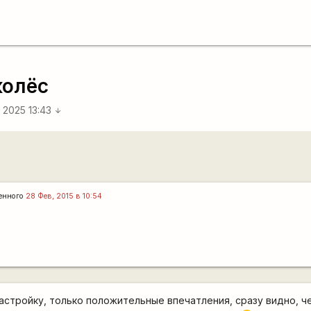
колёс
 2025 13:43
arrow_downward
енного
28 Фев, 2015 в 10:54
настройку, только положительные впечатления, сразу видно, ч