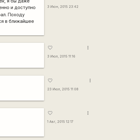
ек, я бы даже
енно и доступно
3 Июн, 2015 23:42
рал. Походу
ся в ближайшее
more_vert
favorite_border
3 Июл, 2015 11:16
more_vert
favorite_border
23 Июл, 2015 11:08
more_vert
favorite_border
1 Авг, 2015 12:17