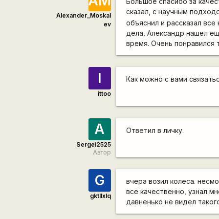
АМ
Большое спасибо за качес
сказал, с научным подход
Alexander_Moskal
объяснил и рассказал все
ev
дела, Александр нашел е
время. Очень понравился 
I
Как можно с вами связать
ittoo
A
Ответил в личку.
Sergei2525
Автор
G
вчера возил колеса. несм
все качественно, узнал мн
gktllxlq
давненько не видел таког