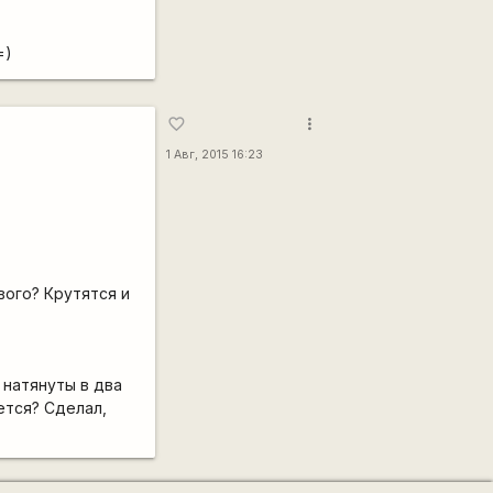
=)
more_vert
favorite_border
1 Авг, 2015 16:23
вого? Крутятся и
 натянуты в два
ается? Сделал,