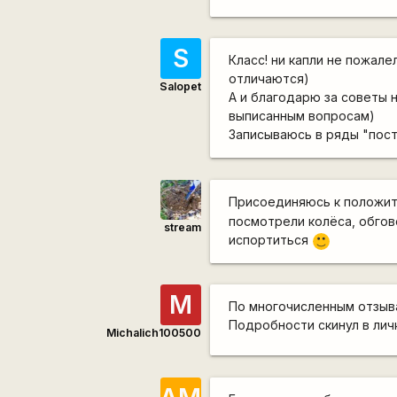
S
Класс! ни капли не пожал
отличаются)
Salopet
А и благодарю за советы 
выписанным вопросам)
Записываюсь в ряды "пос
Присоединяюсь к положи
посмотрели колёса, обгов
stream
испортиться
:)
M
По многочисленным отзыв
Подробности скинул в личк
Michalich100500