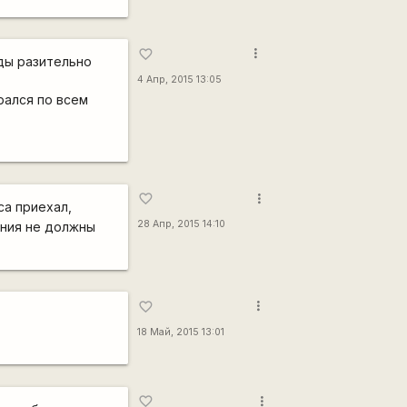
more_vert
favorite_border
зды разительно
4 Апр, 2015 13:05
рался по всем
more_vert
favorite_border
са приехал,
28 Апр, 2015 14:10
ения не должны
more_vert
favorite_border
18 Май, 2015 13:01
more_vert
favorite_border