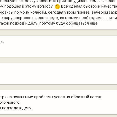
твенную настройку колес. Был приятно удивлен тем, как челов
ом подошел к этому вопросу.
Все сделал быстро и качеств
:)
 нюансы по моим колесам, сегодня утром привез, вечером заб
ще пару вопросов в велосипеде, которыми необходимо занять
такой подход к делу, поэтому буду обращаться еще.
ся?
отря на всплывшие проблемы успел на обратный поезд.
ого нового.
о подхода к делу.