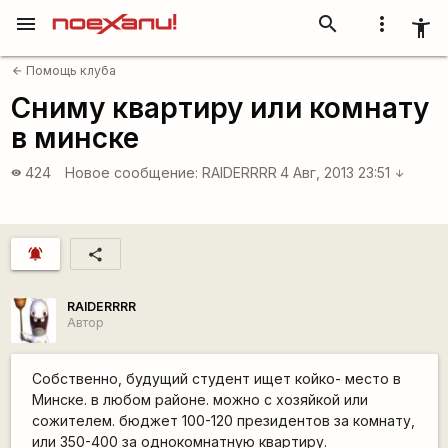
menu
search
more_vert
accessibility_new
Помощь клуба
arrow_back
Сниму квартиру или комнату
в минске
424
Новое сообщение:
RAIDERRRR
4 Авг, 2013 23:51
visibility
arrow_downward
notifications_active
share
RAIDERRRR
Автор
Собственно, будущий студент ищет койко- место в
Минске. в любом районе. можно с хозяйкой или
сожителем. бюджет 100-120 президентов за комнату,
или 350-400 за однокомнатную квартиру.