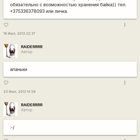
обязательно с возможностью хранения байка)) тел.
+375336378093 или личка.
more_vert
favorite_border
18 Июл, 2013 22:37
RAIDERRRR
Автор
апаньки
more_vert
favorite_border
23 Июл, 2013 14:58
RAIDERRRR
Автор
:-/