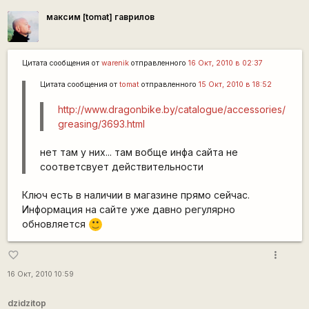
максим [tomat] гаврилов
Цитата сообщения от
warenik
отправленного
16 Окт, 2010 в 02:37
Цитата сообщения от
tomat
отправленного
15 Окт, 2010 в 18:52
http://www.dragonbike.by/catalogue/accessories/
greasing/3693.html
нет там у них... там вобще инфа сайта не
соответсвует действительности
Ключ есть в наличии в магазине прямо сейчас.
Информация на сайте уже давно регулярно
обновляется
:)
more_vert
favorite_border
16 Окт, 2010 10:59
dzidzitop