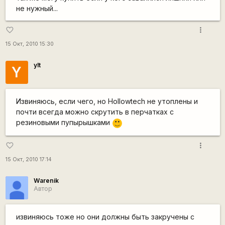
не нужный...
more_vert
favorite_border
15 Окт, 2010 15:30
ylt
Y
Извиняюсь, если чего, но Hollowtech не утоплены и
почти всегда можно скрутить в перчатках с
резиновыми пупырышками
:)
more_vert
favorite_border
15 Окт, 2010 17:14
Warenik
Автор
извиняюсь тоже но они должны быть закручены с