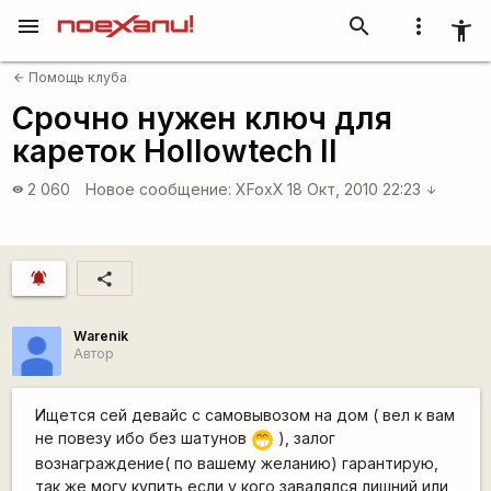
menu
search
more_vert
accessibility_new
Помощь клуба
arrow_back
Срочно нужен ключ для
кареток Hollowtech II
2 060
Новое сообщение:
XFoxX
18 Окт, 2010 22:23
visibility
arrow_downward
notifications_active
share
Warenik
Автор
Ищется сей девайс с самовывозом на дом ( вел к вам
не повезу ибо без шатунов
), залог
;D
вознаграждение( по вашему желанию) гарантирую,
так же могу купить если у кого завалялся лишний или