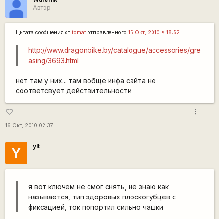
Автор
Цитата сообщения от
tomat
отправленного
15 Окт, 2010 в 18:52
http://www.dragonbike.by/catalogue/accessories/gre
asing/3693.html
нет там у них... там вобще инфа сайта не
соответсвует действительности
more_vert
favorite_border
16 Окт, 2010 02:37
ylt
Y
я вот ключем не смог снять, не знаю как
называется, тип здоровых плоскогубцев с
фиксацией, ток попортил сильно чашки