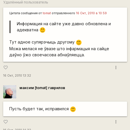
Удалённый пользователь
Цитата сообщения от
tomat
отправленного
16 Окт, 2010 в 10:59
Информация на сайте уже давно обновлена и
адекватна
:)
Тут адное супярэчыць другому
:)
Можа мелася не ўвазе што інфармацыя на сайце
даўно ўжо своечасова абнаўляецца.
more_vert
favorite_border
16 Окт, 2010 13:32
максим [tomat] гаврилов
Пусть будет так, исправился
:)
more_vert
favorite_border