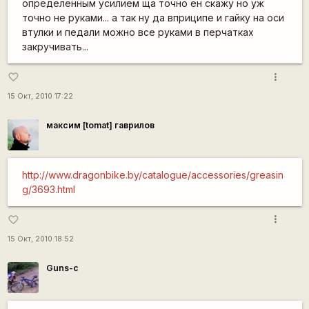
определенным усилием ща точно ен скажу но уж
точно не руками... а так ну да вприципе и гайку на оси
втулки и педали можно все руками в перчатках
закручивать...
more_vert
favorite_border
15 Окт, 2010 17:22
максим [tomat] гаврилов
http://www.dragonbike.by/catalogue/accessories/greasin
g/3693.html
more_vert
favorite_border
15 Окт, 2010 18:52
Guns-c