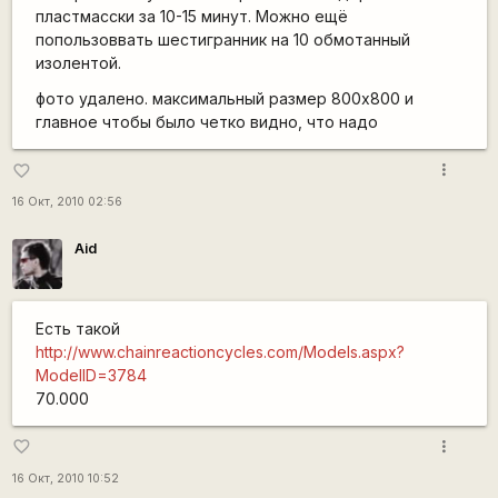
пластмасски за 10-15 минут. Можно ещё
попользоввать шестигранник на 10 обмотанный
изолентой.
фото удалено. максимальный размер 800х800 и
главное чтобы было четко видно, что надо
more_vert
favorite_border
16 Окт, 2010 02:56
Aid
Есть такой
http://www.chainreactioncycles.com/Models.aspx?
ModelID=3784
70.000
more_vert
favorite_border
16 Окт, 2010 10:52