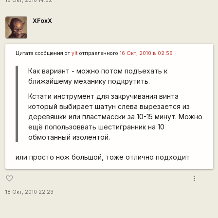
16 Окт, 2010 14:32
XFoxX
Цитата сообщения от
ylt
отправленного
16 Окт, 2010 в 02:56
Как вариант - можно потом подъехать к
ближайшему механику подкрутить.
Кстати инструмент для закручивания винта
который выбирает шатун слева вырезается из
деревяшки или пластмасски за 10-15 минут. Можно
ещё попользоввать шестигранник на 10
обмотанный изолентой.
или просто нож большой, тоже отлично подходит
more_vert
favorite_border
18 Окт, 2010 22:23