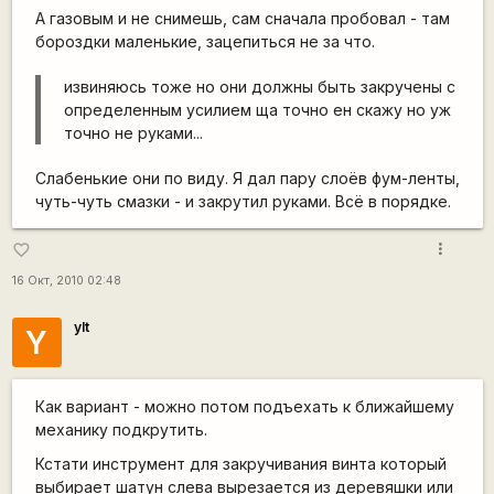
А газовым и не снимешь, сам сначала пробовал - там
бороздки маленькие, зацепиться не за что.
извиняюсь тоже но они должны быть закручены с
определенным усилием ща точно ен скажу но уж
точно не руками...
Слабенькие они по виду. Я дал пару слоёв фум-ленты,
чуть-чуть смазки - и закрутил руками. Всё в порядке.
more_vert
favorite_border
16 Окт, 2010 02:48
ylt
Y
Как вариант - можно потом подъехать к ближайшему
механику подкрутить.
Кстати инструмент для закручивания винта который
выбирает шатун слева вырезается из деревяшки или