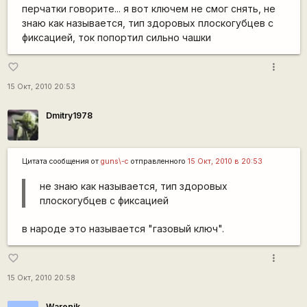
перчатки говорите... я вот ключем не смог снять, не
знаю как называется, тип здоровых плоскогубцев с
фиксацией, ток попортил сильно чашки
more_vert
favorite_border
15 Окт, 2010 20:53
Dmitry1978
Цитата сообщения от
guns\-c
отправленного
15 Окт, 2010 в 20:53
не знаю как называется, тип здоровых
плоскогубцев с фиксацией
в народе это называется "газовый ключ".
more_vert
favorite_border
15 Окт, 2010 20:58
Warenik