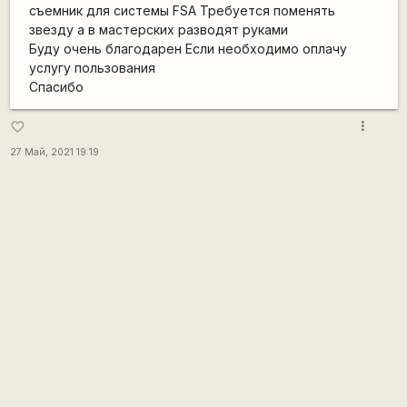
съемник для системы FSA Требуется поменять
звезду а в мастерских разводят руками
Буду очень благодарен Если необходимо оплачу
услугу пользования
Спасибо
more_vert
favorite_border
27 Май, 2021 19:19