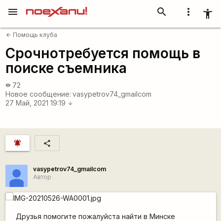
menu
search
more_vert
accessibility_new
Помощь клуба
arrow_back
Срочнотребуется помощь в
поиске съемника
72
visibility
Новое сообщение:
vasypetrov74_gmailcom
27 Май, 2021 19:19
arrow_downward
notifications_active
share
vasypetrov74_gmailcom
Автор
Друзья помогите пожалуйста найти в Минске