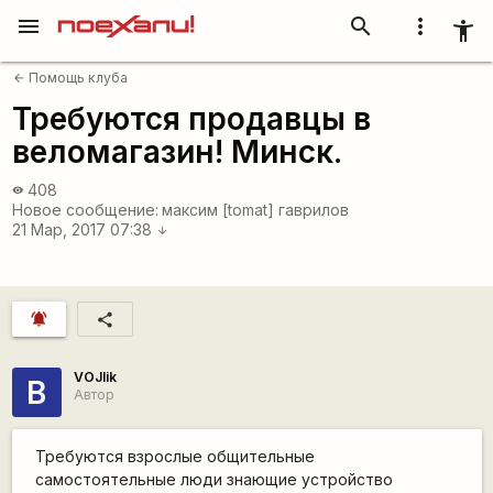
menu
search
more_vert
accessibility_new
Помощь клуба
arrow_back
Требуются продавцы в
веломагазин! Минск.
408
visibility
Новое сообщение:
максим [tomat] гаврилов
21 Мар, 2017 07:38
arrow_downward
notifications_active
share
VOJIik
В
Автор
Требуются взрослые общительные
самостоятельные люди знающие устройство