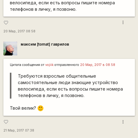
велосипеда, если есть вопросы пишите номера
телефонов в личку, я позвоню.
more_vert
favorite_border
20 Мар, 2017 08:58
максим [tomat] гаврилов
Цитата сообщения от
vojiik
отправленного
20 Мар, 2017 в 08:58
Требуются взрослые общительные
самостоятельные люди знающие устройство
велосипеда, если есть вопросы пишите номера
телефонов в личку, я позвоню.
Твой велик?
:)
more_vert
favorite_border
21 Мар, 2017 07:38