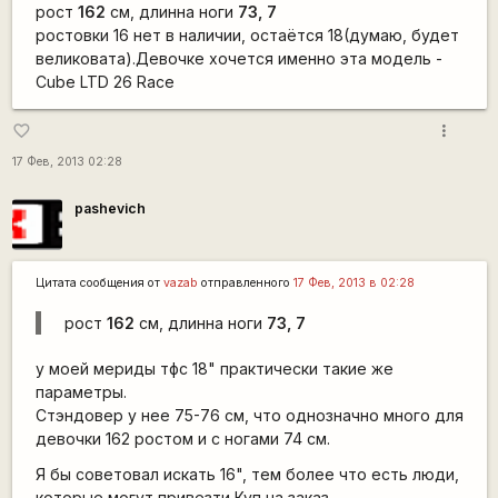
рост
162
см, длинна ноги
73, 7
ростовки 16 нет в наличии, остаётся 18(думаю, будет
великовата).Девочке хочется именно эта модель -
Cube LTD 26 Race
more_vert
favorite_border
17 Фев, 2013 02:28
pashevich
Цитата сообщения от
vazab
отправленного
17 Фев, 2013 в 02:28
рост
162
см, длинна ноги
73, 7
у моей мериды тфс 18" практически такие же
параметры.
Стэндовер у нее 75-76 см, что однозначно много для
девочки 162 ростом и с ногами 74 см.
Я бы советовал искать 16", тем более что есть люди,
которые могут привезти Куп на заказ.