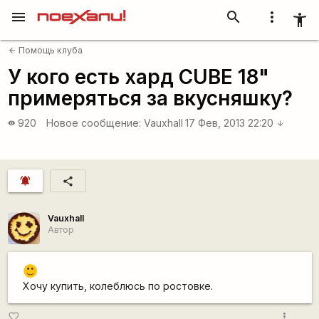
menu
search
more_vert
accessibility_new
Помощь клуба
arrow_back
У кого есть хард CUBE 18"
примеряться за вкусняшку?
920
Новое сообщение:
Vauxhall
17 Фев, 2013 22:20
visibility
arrow_downward
notifications_active
share
Vauxhall
Автор
:)
Хочу купить, колеблюсь по ростовке.
more_vert
favorite_border