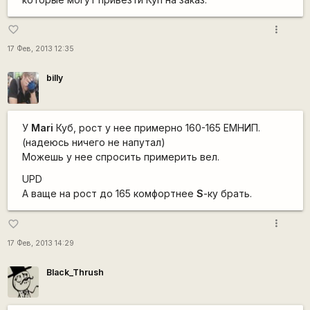
more_vert
favorite_border
17 Фев, 2013 12:35
billy
У
Mari
Куб, рост у нее примерно 160-165 ЕМНИП.
(надеюсь ничего не напутал)
Можешь у нее спросить примерить вел.
UPD
А ваще на рост до 165 комфортнее
S
-ку брать.
more_vert
favorite_border
17 Фев, 2013 14:29
Black_Thrush