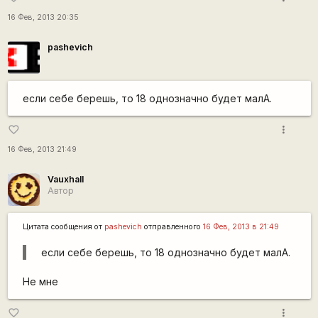
16 Фев, 2013 20:35
pashevich
если себе берешь, то 18 однозначно будет малА.
more_vert
favorite_border
16 Фев, 2013 21:49
Vauxhall
Автор
Цитата сообщения от
pashevich
отправленного
16 Фев, 2013 в 21:49
если себе берешь, то 18 однозначно будет малА.
Не мне
more_vert
favorite_border