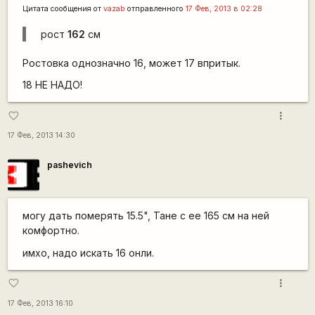
Цитата сообщения от
vazab
отправленного
17 Фев, 2013 в 02:28
рост
162
см
Ростовка однозначно 16, может 17 впритык.
18 НЕ НАДО!
more_vert
favorite_border
17 Фев, 2013 14:30
pashevich
могу дать померять 15.5", Тане с ее 165 см на ней
комфортно.
имхо, надо искать 16 онли.
more_vert
favorite_border
17 Фев, 2013 16:10