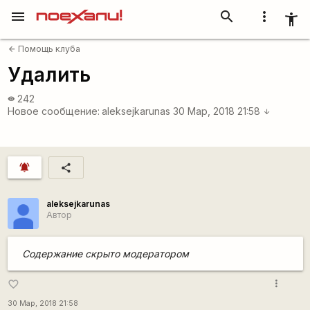
menu
search
more_vert
accessibility_new
Помощь клуба
arrow_back
Удалить
242
visibility
Новое сообщение:
aleksejkarunas
30 Мар, 2018 21:58
arrow_downward
notifications_active
share
aleksejkarunas
Автор
Содержание скрыто модератором
more_vert
favorite_border
30 Мар, 2018 21:58