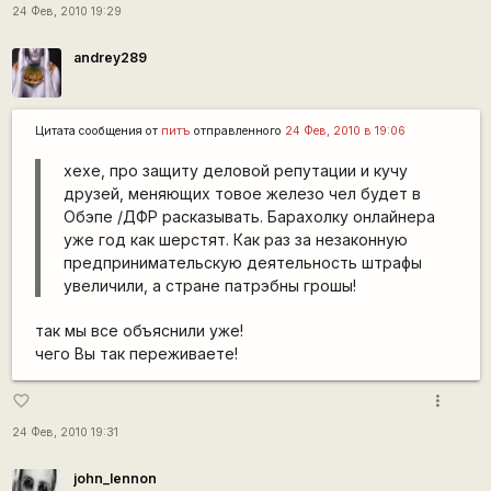
24 Фев, 2010 19:29
andrey289
Цитата сообщения от
питъ
отправленного
24 Фев, 2010 в 19:06
хехе, про защиту деловой репутации и кучу
друзей, меняющих товое железо чел будет в
Обэпе /ДФР расказывать. Барахолку онлайнера
уже год как шерстят. Как раз за незаконную
предпринимательскую деятельность штрафы
увеличили, а стране патрэбны грошы!
так мы все объяснили уже!
чего Вы так переживаете!
more_vert
favorite_border
24 Фев, 2010 19:31
john_lennon