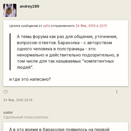
andrey289
Цитата сообщения от
zyfix
отправленного
24 Фев, 2010 в 20:11
А темы форума как раз для общения, уточнения,
вопросов-ответов. Барахолка - с авторством
одного человека в полстраницы - это
ненормально и действительно подозрительно, в
том числе для так называемых "компетентных
людей".
и где это написано?
more_vert
favorite_border
24 Фев, 2010 20:19
sailor
Удалённый пользователь
А в это время в барахолке появилось на первой