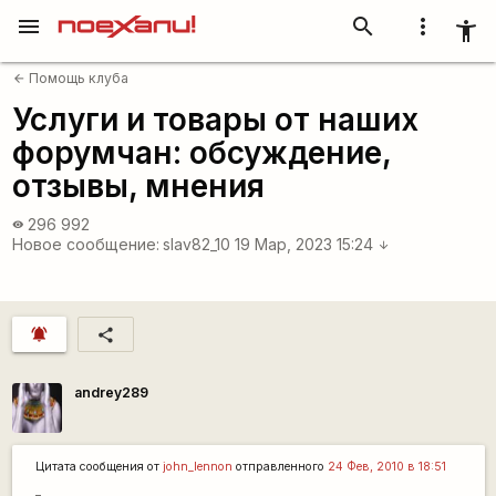
menu
search
more_vert
accessibility_new
Помощь клуба
arrow_back
Услуги и товары от наших
форумчан: обсуждение,
отзывы, мнения
296 992
visibility
Новое сообщение:
slav82_10
19 Мар, 2023 15:24
arrow_downward
notifications_active
share
andrey289
Цитата сообщения от
john_lennon
отправленного
24 Фев, 2010 в 18:51