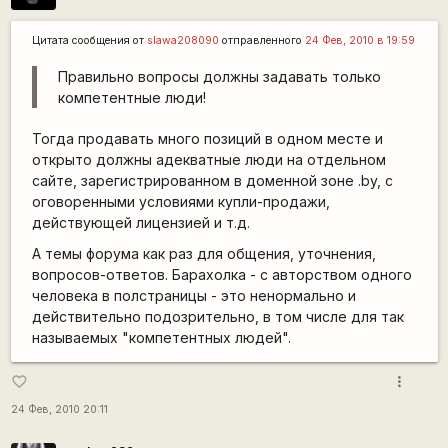
Цитата сообщения от
slawa208090
отправленного
24 Фев, 2010 в 19:59
Правильно вопросы должны задавать только
компетентные люди!
Тогда продавать много позиций в одном месте и
открыто должны адекватные люди на отдельном
сайте, зарегистрированном в доменной зоне .by, с
оговоренными условиями купли-продажи,
действующей лицензией и т.д.
А темы форума как раз для общения, уточнения,
вопросов-ответов. Барахолка - с авторством одного
человека в полстраницы - это ненормально и
действительно подозрительно, в том числе для так
называемых "компетентных людей".
more_vert
favorite_border
24 Фев, 2010 20:11