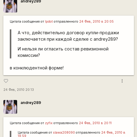
andrey289
Цитата сообщения от
lpdot
отправленного
24 Фев, 2010 в 20:05
А что, действительно договор купли-продажи
заключается при каждой сделке с andrey289?
И нельзя ли огласить состав ревизионной
комиссии?
в конклюдентной форме!
more_vert
favorite_border
24 Фев, 2010 20:13
andrey289
Цитата сообщения от
zyfix
отправленного
24 Фев, 2010 в 20:11
Цитата сообщения от
slawa208090
отправленного
24 Фев, 2010 в
19:59