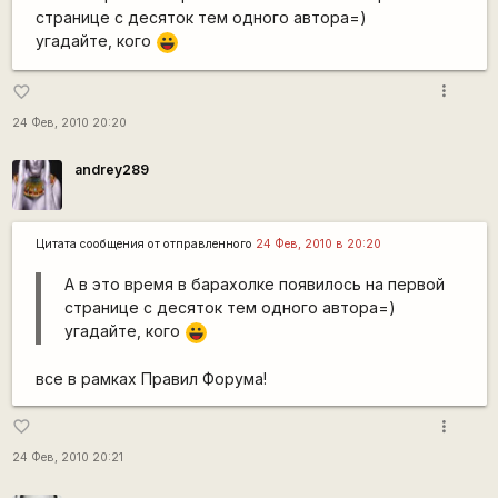
странице с десяток тем одного автора=)
угадайте, кого
|-))
more_vert
favorite_border
24 Фев, 2010 20:20
andrey289
Цитата сообщения от
отправленного
24 Фев, 2010 в 20:20
А в это время в барахолке появилось на первой
странице с десяток тем одного автора=)
угадайте, кого
|-))
все в рамках Правил Форума!
more_vert
favorite_border
24 Фев, 2010 20:21