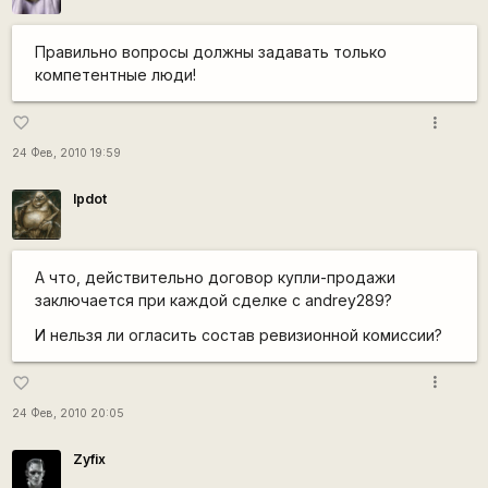
Правильно вопросы должны задавать только
компетентные люди!
more_vert
favorite_border
24 Фев, 2010 19:59
lpdot
А что, действительно договор купли-продажи
заключается при каждой сделке с andrey289?
И нельзя ли огласить состав ревизионной комиссии?
more_vert
favorite_border
24 Фев, 2010 20:05
Zyfix