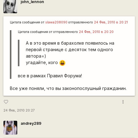
john_lennon
Цитата сообщения от
slawa208090
отправленного
24 Фев, 2010 в 20:21
Цитата сообщения от
отправленного
24 Фев, 2010 в 20:20
А в это время в барахолке появилось на
первой странице с десяток тем одного
автора=)
угадайте, кого
|-))
все в рамках Правил Форума!
Все уже поняли, что вы законопослушный гражданин.
more_vert
favorite_border
24 Фев, 2010 20:27
andrey289