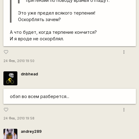
притензии по поводу вранья отпадут.
Это уже предел всякого терпения!
Оскорблять зачем?
А что будет, когда терпение кончится?
И я вроде не оскорблял.
more_vert
favorite_border
24 Фев, 2010 19:50
dnbhead
обэп во всем разберется...
more_vert
favorite_border
24 Фев, 2010 19:58
andrey289