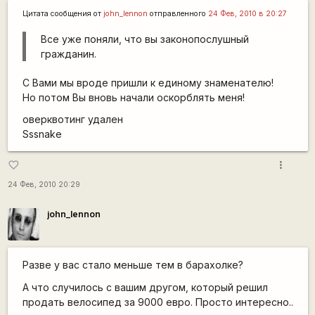
Цитата сообщения от
john_lennon
отправленного
24 Фев, 2010 в 20:27
Все уже поняли, что вы законопослушный
гражданин.
С Вами мы вроде пришли к единому знаменателю!
Но потом Вы вновь начали оскорблять меня!
оверквотинг удален
Sssnake
more_vert
favorite_border
24 Фев, 2010 20:29
john_lennon
Разве у вас стало меньше тем в барахолке?
А что случилось с вашим другом, который решил
продать велосипед за 9000 евро. Просто интересно..