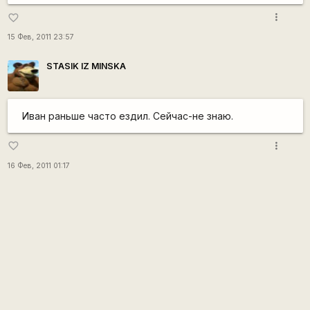
more_vert
favorite_border
15 Фев, 2011 23:57
STASIK IZ MINSKA
Иван раньше часто ездил. Сейчас-не знаю.
more_vert
favorite_border
16 Фев, 2011 01:17