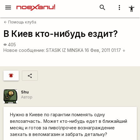
menu
search
more_vert
accessibility_new
Помощь клуба
arrow_back
В Киев кто-нибудь ездит?
405
visibility
Новое сообщение:
STASIK IZ MINSKA
16 Фев, 2011 01:17
arrow_downward
notifications_active
share
Shu
Автор
Нужно в Киеве по гарантии поменять одну
велозапчасть.. Может кто-нибудь едет в ближайший
месяц и готов за пиво\прочее вознаграждение
заехать в веломагазин и забрать детальку?