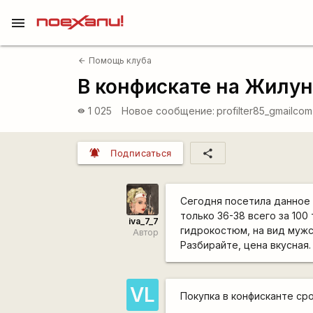
menu
Помощь клуба
arrow_back
В конфискате на Жилун
1 025
Новое сообщение:
profilter85_gmailcom
visibility
notifications_active
share
Подписаться
Сегодня посетила данное 
только 36-38 всего за 10
iva_7_7
гидрокостюм, на вид мужс
Автор
Разбирайте, цена вкусная.
VL
Покупка в конфисканте ср