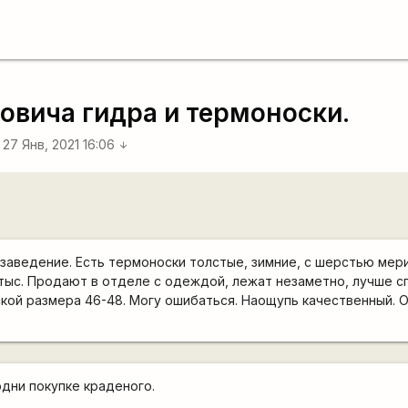
овича гидра и термоноски.
27 Янв, 2021 16:06
arrow_downward
заведение. Есть термоноски толстые, зимние, с шерстью мер
0 тыс. Продают в отделе с одеждой, лежат незаметно, лучше с
кой размера 46-48. Могу ошибаться. Наощупь качественный. О
одни покупке краденого.