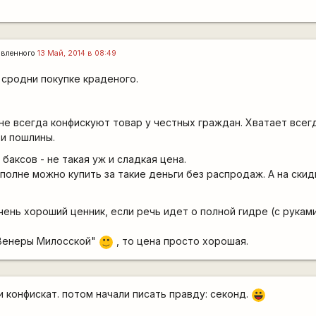
авленного
13 Май, 2014 в 08:49
 сродни покупке краденого.
не всегда конфискуют товар у честных граждан. Хватает всегд
и пошлины.
 баксов - не такая уж и сладкая цена.
полне можно купить за такие деньги без распродаж. А на скидк
 очень хороший ценник, если речь идет о полной гидре (с руками
 Венеры Милосской"
, то цена просто хорошая.
:)
и конфискат. потом начали писать правду: секонд.
|-))