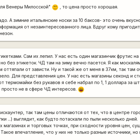
для Венеры Милосской"
, то цена просто хорошая.
:)
до. А зимние итальянские носки за 10 баксов- это очень вкусно
информация от незаинтересованного лица. Вдруг кому пригодитс
незон.
тикетками. Сам их лепил. У нас есть один магазинчик фрутис н
но без этикеток. ЧД там на зиму вечно пасется. Я как москаля
м оттяпали от зависти. Ну и такой же от меня в 37км, так там 
вело. Для представления цен. У нас есть магазины секонд и сто
вот термомайки без рукавов я себе набрал по 1, 1 доллара за ш
е просто не в сфере ЧД интересов.
|-))
дискаунтер, так там цены отличаются от тех, что в центре горо
ки ...) выглядит, как будто потаскали по пыли несколько дней.
х магазинах и торговых точках, при сходности уровня цен, с
 Такое впечатление, что у них не только разные источники, но