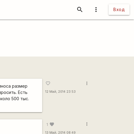
search
more_vert
Вход
more_vert
favorite_border
иноса размер
просить. Есть
12 Май, 2014 23:53
коло 500 тыс.
more_vert
favorite
1
13 Май, 2014 08:49