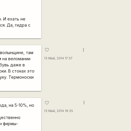
. И ехать не
я. Да, гидра с
more_vert
favorite_border
а волынщине, там
м на веломании
13 Май, 2014 17:57
обувь даже в
ки. В стоках это
туку. Термоноски
more_vert
favorite_border
да, на 5-10%, но
13 Май, 2014 18:35
ущественно
 и фирмы-