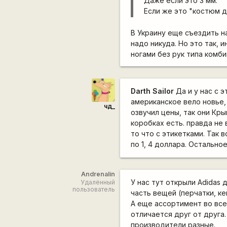
Даже если это 3 мм.
Если же это "костюм 
В Украину еще съездить на
надо никуда. Но это так, 
ногами без рук типа комби
Darth Sailor
Да и у нас с э
американское вело новье, 
чд_
озвучил цены, так они Кры
коробках есть. правда не 
то что с этикетками. Так 
по 1, 4 доллара. Остально
Andrenalin
У нас тут открыли Adidas 
Удалённый
пользователь
часть вещей (перчатки, кеп
А еще ассортимент во все
отличается друг от друга.
производители разные.