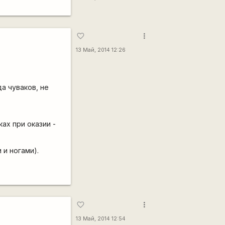
more_vert
favorite_border
13 Май, 2014 12:26
а чуваков, не
ах при оказии -
 и ногами).
more_vert
favorite_border
13 Май, 2014 12:54