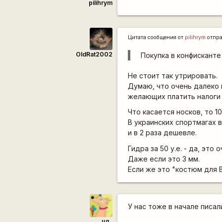
pilihrym
Цитата сообщения от
pilihrym
отпр
OldRat2002
Покупка в конфисканте
Не стоит так утрировать.
Думаю, что очень далеко 
желающих платить налоги 
Что касается носков, то 10
В украинских спортмагах в
и в 2 раза дешевле.
Гидра за 50 у.е. - да, это
Даже если это 3 мм.
Если же это "костюм для
У нас тоже в начале писал
чд_