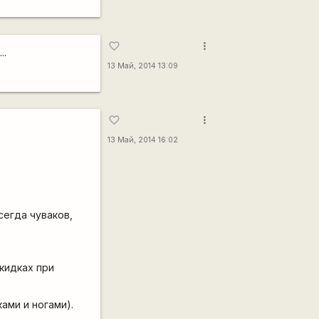
more_vert
favorite_border
..
13 Май, 2014 13:09
more_vert
favorite_border
13 Май, 2014 16:02
сегда чуваков,
скидках при
ками и ногами).