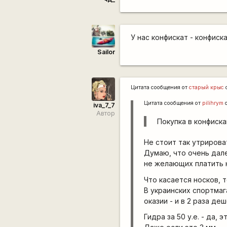
У нас конфискат - конфиска
Sailor
Цитата сообщения от
старый крыс
Цитата сообщения от
pilihrym
о
iva_7_7
Автор
Покупка в конфиск
Не стоит так утрирова
Думаю, что очень дале
не желающих платить 
Что касается носков, т
В украинских спортмаг
оказии - и в 2 раза де
Гидра за 50 у.е. - да,