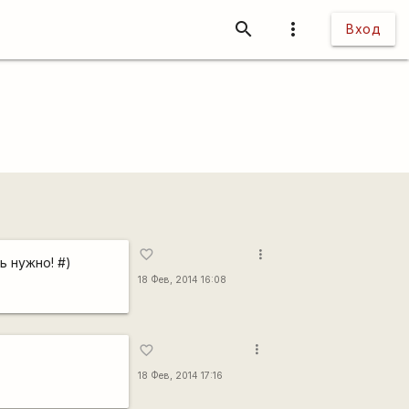
search
more_vert
Вход
more_vert
favorite_border
ь нужно! #)
18 Фев, 2014 16:08
more_vert
favorite_border
18 Фев, 2014 17:16