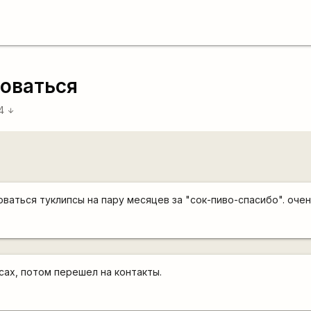
зоваться
04
arrow_downward
ваться туклипсы на пару месяцев за "сок-пиво-спасибо". очен
сах, потом перешел на контакты.