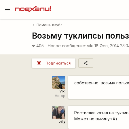
menu
Помощь клуба
arrow_back
Возьму туклипсы поль
405
Новое сообщение:
viki
18 Фев, 2014 23:
visibility
notifications_active
share
Подписаться
c
обственно, возьму пользо
viki
Автор
Ростислав катал на туклип
Может не выкинул #)
billy