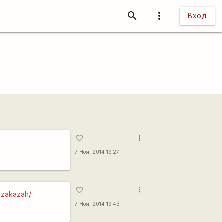
search
more_vert
Вход
more_vert
favorite_border
7 Ноя, 2014 19:27
more_vert
favorite_border
-zakazah/
7 Ноя, 2014 19:43