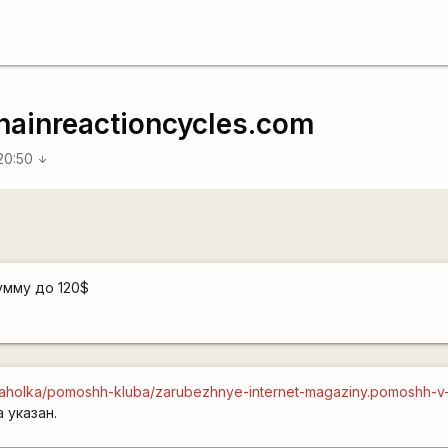
hainreactioncycles.com
 20:50
arrow_downward
умму до 120$
baraholka/pomoshh-kluba/zarubezhnye-internet-magaziny.pomoshh-v
 указан.