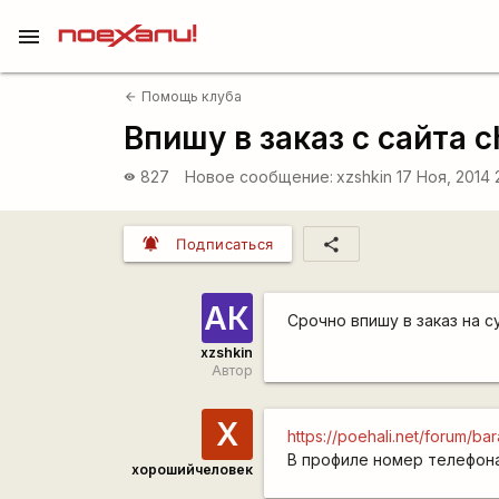
menu
Помощь клуба
arrow_back
Впишу в заказ с cайта c
827
Новое сообщение:
xzshkin
17 Ноя, 2014
visibility
notifications_active
share
Подписаться
АК
Срочно впишу в заказ на с
xzshkin
Автор
Х
https://poehali.net/forum/
В профиле номер телефона
хорошийчеловек