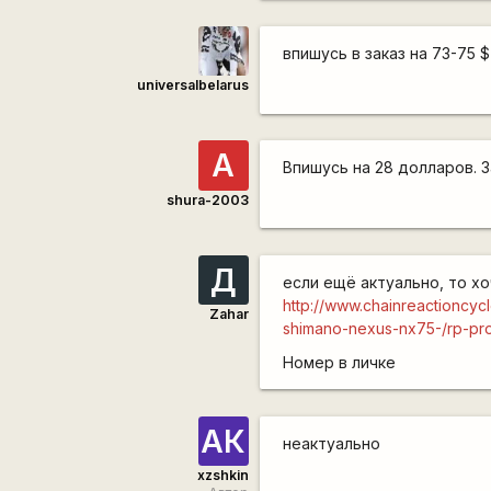
впишусь в заказ на 73-75 $
universalbelarus
А
Впишусь на 28 долларов. З
shura-2003
Д
если ещё актуально, то хо
http://www.chainreacti
Zahar
shimano-nexus-nx75-/rp-pr
Номер в личке
АК
неактуально
xzshkin