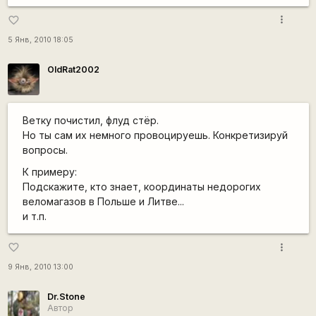
more_vert
favorite_border
5 Янв, 2010 18:05
OldRat2002
Ветку почистил, флуд стёр.
Но ты сам их немного провоцируешь. Конкретизируй
вопросы.
К примеру:
Подскажите, кто знает, координаты недорогих
веломагазов в Польше и Литве...
и т.п.
more_vert
favorite_border
9 Янв, 2010 13:00
Dr.Stone
Автор