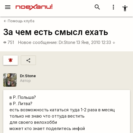
menu
search
more_vert
accessibility_new
Помощь клуба
arrow_back
За чем есть смысл ехать
751
Новое сообщение:
Dr.Stone
13 Янв, 2010 12:33
visibility
arrow_downward
notifications_active
share
Dr.Stone
Автор
в Р. Польша?
в Р. Литва?
есть возможность кататься туда 1-2 раза в месяц
только не знаю что оттуда вестить
для своего велохобби
может кто знает поделитесь инфой