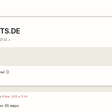
TS.DE
21:14
arrow_downward
ы! :|)
го
9 Янв, 2015 в 17:04
о: 65 евро.