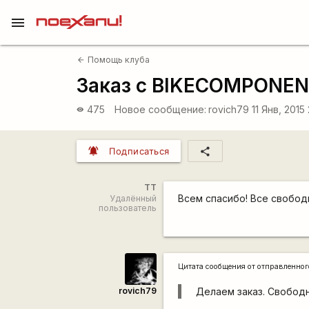
menu
Помощь клуба
arrow_back
Заказ с BIKECOMPONEN
475
Новое сообщение:
rovich79
11 Янв, 2015 
visibility
notifications_active
share
Подписаться
TT
Всем спасибо! Все свободн
Удалённый
пользователь
Цитата сообщения от
отправленно
rovich79
Делаем заказ. Свободн