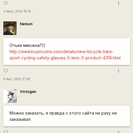
more_vert
favorite_border
2 Июл, 2012 18:19
Nelson
Отьки мможна?))
http://www.buyincoins.com/details/new-bicycle-bike-
sport-cycling-safety-glasses-5-lens-2-product-4319.html
more_vert
favorite_border
6 Авг, 2012 17:28
Victogan
Можно заказать, я правда с этого сайта ни разу не
заказывал
more_vert
favorite_border