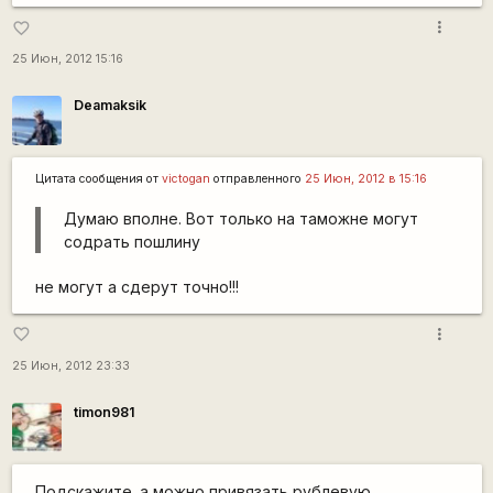
more_vert
favorite_border
25 Июн, 2012 15:16
Deamaksik
Цитата сообщения от
victogan
отправленного
25 Июн, 2012 в 15:16
Думаю вполне. Вот только на таможне могут
содрать пошлину
не могут а сдерут точно!!!
more_vert
favorite_border
25 Июн, 2012 23:33
timon981
Подскажите. а можно привязать рублевую