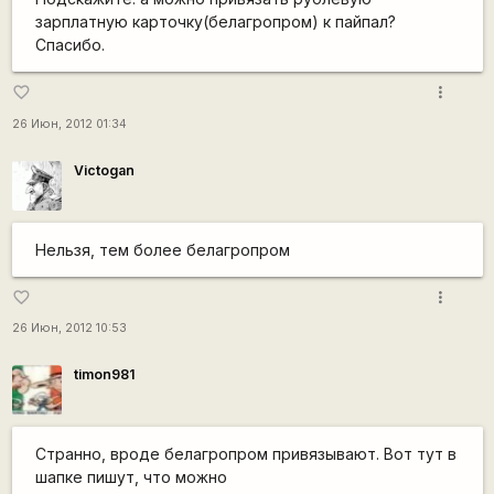
зарплатную карточку(белагропром) к пайпал?
Спасибо.
more_vert
favorite_border
26 Июн, 2012 01:34
Victogan
Нельзя, тем более белагропром
more_vert
favorite_border
26 Июн, 2012 10:53
timon981
Странно, вроде белагропром привязывают. Вот тут в
шапке пишут, что можно