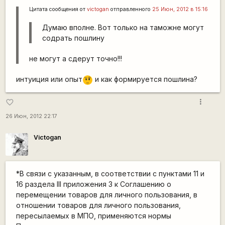
Цитата сообщения от
victogan
отправленного
25 Июн, 2012 в 15:16
Думаю вполне. Вот только на таможне могут
содрать пошлину
не могут а сдерут точно!!!
интуиция или опыт
и как формируется пошлина?
???
more_vert
favorite_border
26 Июн, 2012 22:17
Victogan
*В связи с указанным, в соответствии с пунктами 11 и
16 раздела III приложения 3 к Соглашению о
перемещении товаров для личного пользования, в
отношении товаров для личного пользования,
пересылаемых в МПО, применяются нормы