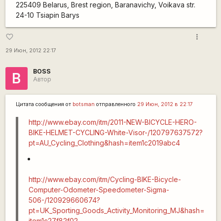
225409 Belarus, Brest region, Baranavichy, Voikava str.
24-10 Tsiapin Barys
more_vert
favorite_border
29 Июн, 2012 22:17
BOSS
B
Автор
Цитата сообщения от
botsman
отправленного
29 Июн, 2012 в 22:17
http://www.ebay.com/itm/2011-NEW-BICYCLE-HERO-
BIKE-HELMET-CYCLING-White-Visor-/120797637572?
pt=AU_Cycling_Clothing&hash=item1c2019abc4
http://www.ebay.com/itm/Cycling-BIKE-Bicycle-
Computer-Odometer-Speedometer-Sigma-
506-/120929660674?
pt=UK_Sporting_Goods_Activity_Monitoring_MJ&hash=
item1c27f82f02