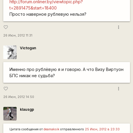
http://forum.onliner.by/viewtopic.php?
t=2891475&start=18400
Просто наверное рублевую нельзя?
more_vert
favorite_border
26 Июн, 2012 11:31
Victogan
Именно про рублёвую я и говорю. А что Визу Виртуон
БПС никак не судьба?
more_vert
favorite_border
26 Июн, 2012 14:50
klausgp
Цитата сообщения от
deamaksik
отправленного
25 Июн, 2012 в 23:33