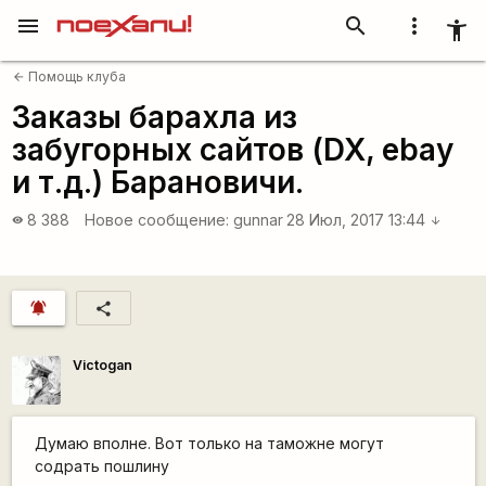
menu
search
more_vert
accessibility_new
Помощь клуба
arrow_back
Заказы барахла из
забугорных сайтов (DX, ebay
и т.д.) Барановичи.
8 388
Новое сообщение:
gunnar
28 Июл, 2017 13:44
visibility
arrow_downward
notifications_active
share
Victogan
Думаю вполне. Вот только на таможне могут
содрать пошлину