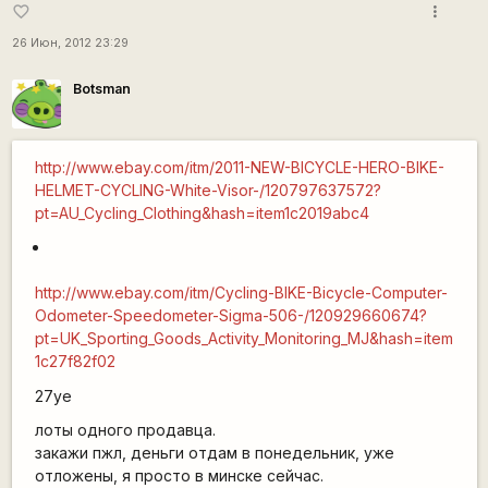
more_vert
favorite_border
26 Июн, 2012 23:29
Botsman
http://www.ebay.com/itm/2011-NEW-BICYCLE-HERO-BIKE-
HELMET-CYCLING-White-Visor-/120797637572?
pt=AU_Cycling_Clothing&hash=item1c2019abc4
http://www.ebay.com/itm/Cycling-BIKE-Bicycle-Computer-
Odometer-Speedometer-Sigma-506-/120929660674?
pt=UK_Sporting_Goods_Activity_Monitoring_MJ&hash=item
1c27f82f02
27уе
лоты одного продавца.
закажи пжл, деньги отдам в понедельник, уже
отложены, я просто в минске сейчас.