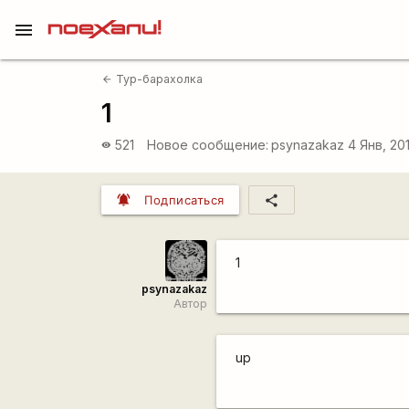
menu
Тур-барахолка
arrow_back
1
521
Новое сообщение:
psynazakaz
4 Янв, 20
visibility
notifications_active
share
Подписаться
1
psynazakaz
Автор
up