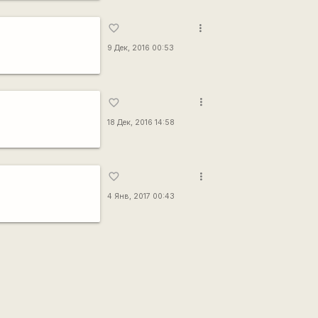
more_vert
favorite_border
9 Дек, 2016 00:53
more_vert
favorite_border
18 Дек, 2016 14:58
more_vert
favorite_border
4 Янв, 2017 00:43