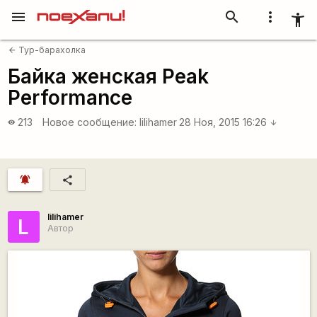
menu
search
more_vert
accessibility_new
Тур-барахолка
arrow_back
Байка женская Peak
Performance
213
Новое сообщение:
lilihamer
28 Ноя, 2015 16:26
visibility
arrow_downward
notifications_active
share
lilihamer
L
Автор