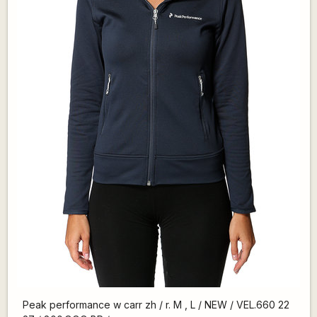
Peak performance w carr zh / r. M , L / NEW / VEL.660 22