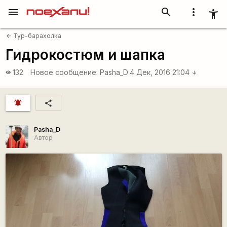
menu
search
more_vert
accessibility_new
Тур-барахолка
arrow_back
Гидрокостюм и шапка
132
Новое сообщение:
Pasha_D
4 Дек, 2016 21:04
visibility
arrow_downward
notifications_active
share
Pasha_D
Автор