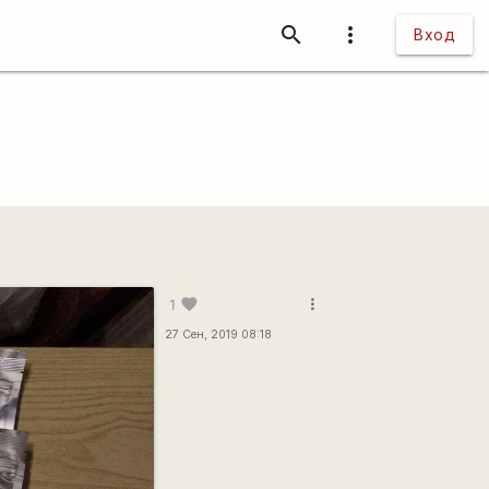
search
more_vert
Вход
more_vert
favorite
1
27 Сен, 2019 08:18