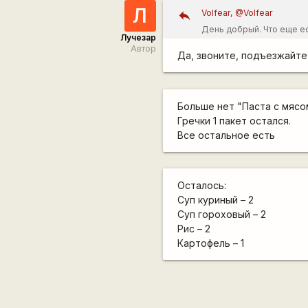
Л
Volfear, @Volfear
День добрый. Что еще ес
Лучезар
Автор
Да, звоните, подъезжайте
Больше нет "Паста с мясо
Гречки 1 пакет остался.
Все остальное есть
Осталось:
Суп куриный – 2
Суп гороховый – 2
Рис – 2
Картофель – 1