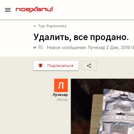
menu
Тур-барахолка
arrow_back
Удалить, все продано.
75
Новое сообщение:
Лучезар
2 Дек, 2019 
visibility
notifications_active
share
Подписаться
Л
Лучезар
Автор