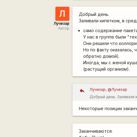
Л
Добрый день.
Заливали кипятком, в сред
Лучезар
Автор
само содержание пакета
У нас в группе были "те
Они решили что коллорие
Но по факту оказалась, 
обратно домой).
Иногда, мы с женой кушал
(растущий организм).
Лучезар, @Лучезар
Добрый день. Заливали к
в группе были "технолог
Некоторые позиции закан
участники докупипи себе
блюдо (сухофрукты, почти
участников, пару раз, се
Заканчиваются: