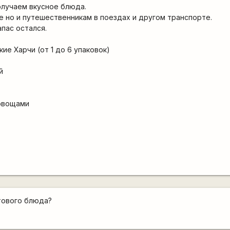
получаем вкусное блюда.
е но и путешественникам в поездах и другом транспорте.
апас остался.
ие Харчи (от 1 до 6 упаковок)
й
 овощами
тового блюда?