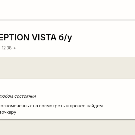
PTION VISTA б/у
 12:38
arrow_downward
любом состоянии
полномоченных на посмотреть и прочее найдем...
точкару