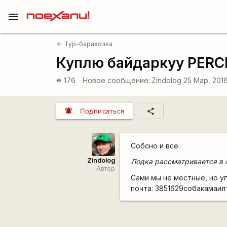
menu
Тур-барахолка
arrow_back
Куплю байдаркуу PERCE
176
Новое сообщение:
Zindolog
25 Мар, 2016
visibility
notifications_active
share
Подписаться
Собсно и все.
Zindolog
Лодка рассматривается в 
Автор
Сами мы не местные, но у
почта: 3851629собакамаил