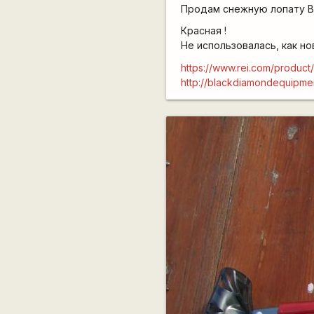
Продам снежную лопату Bl
Красная !
Не использовалась, как но
https://www.rei.com/produc
http://blackdiamondequipm