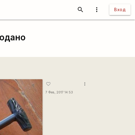
search
more_vert
Вход
родано
more_vert
favorite_border
7 Фев, 2017 14:53