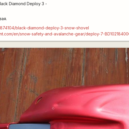
ack Diamond Deploy 3 -
вая.
t/874104/black-diamond-deploy-3-snow-shovel
ent.com/en/snow-safety-and-avalanche-gear/deploy-7-BD102184000