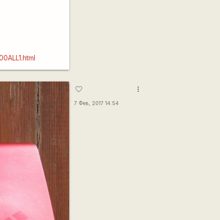
0ALL1.html
more_vert
favorite_border
7 Фев, 2017 14:54