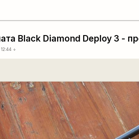
та Black Diamond Deploy 3 - п
 12:44
arrow_downward