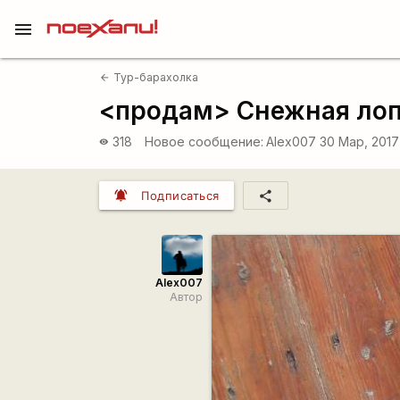
menu
Тур-барахолка
arrow_back
<продам> Снежная лопа
318
Новое сообщение:
Alex007
30 Мар, 2017
visibility
notifications_active
share
Подписаться
Alex007
Автор