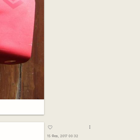
more_vert
favorite_border
15 Фев, 2017 00:32