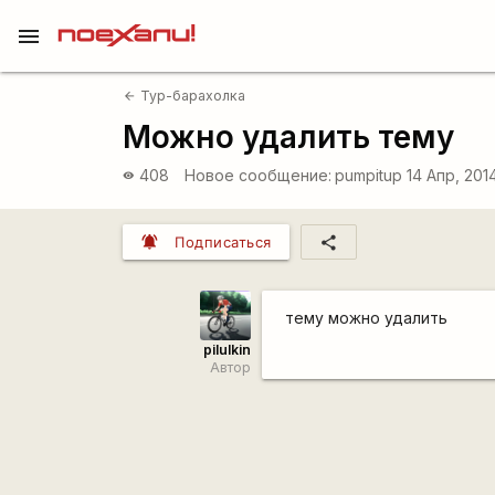
menu
Тур-барахолка
arrow_back
Можно удалить тему
408
Новое сообщение:
pumpitup
14 Апр, 2014
visibility
notifications_active
share
Подписаться
тему можно удалить
pilulkin
Автор