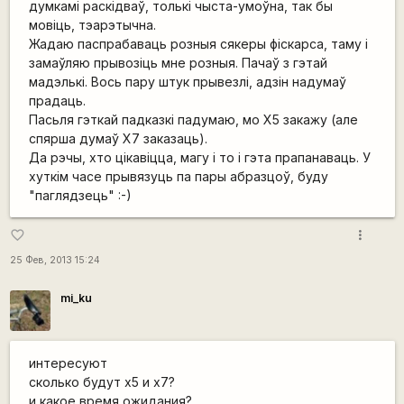
думкамі раскідваў, толькі чыста-умоўна, так бы
мовіць, тэарэтычна.
Жадаю паспрабаваць розныя сякеры фіскарса, таму і
замаўляю прывозіць мне розныя. Пачаў з гэтай
мадэлькі. Вось пару штук прывезлі, адзін надумаў
прадаць.
Пасьля гэткай падказкі падумаю, мо Х5 закажу (але
спярша думаў Х7 заказаць).
Да рэчы, хто цікавіцца, магу і то і гэта прапанаваць. У
хуткім часе прывязуць па пары абразцоў, буду
"паглядзець" :-)
more_vert
favorite_border
25 Фев, 2013 15:24
mi_ku
интересуют
сколько будут х5 и х7?
и какое время ожидания?