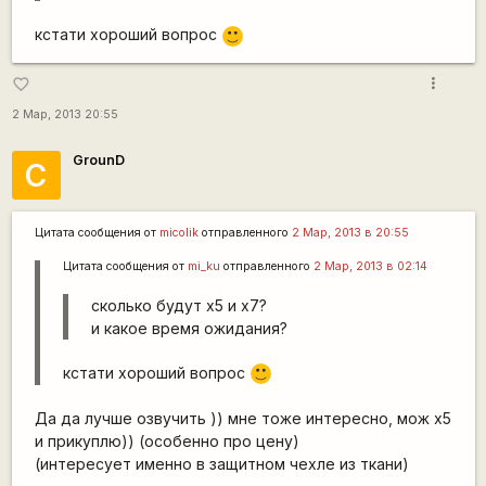
кстати хороший вопрос
:)
more_vert
favorite_border
2 Мар, 2013 20:55
GrounD
С
Цитата сообщения от
micolik
отправленного
2 Мар, 2013 в 20:55
Цитата сообщения от
mi_ku
отправленного
2 Мар, 2013 в 02:14
сколько будут х5 и х7?
и какое время ожидания?
кстати хороший вопрос
:)
Да да лучше озвучить )) мне тоже интересно, мож х5
и прикуплю)) (особенно про цену)
(интересует именно в защитном чехле из ткани)