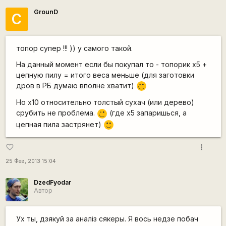
GrounD
С
топор супер !!! )) у самого такой.
На данный момент если бы покупал то - топорик x5 +
цепную пилу = итого веса меньше (для заготовки
дров в РБ думаю вполне хватит)
,-)
Но x10 относительно толстый сухач (или дерево)
срубить не проблема.
(где х5 запаришься, а
;)
цепная пила застрянет)
:)
more_vert
favorite_border
25 Фев, 2013 15:04
DzedFyodar
Автор
Ух ты, дзякуй за аналіз сякеры. Я вось недзе побач