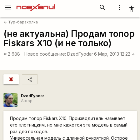
menu
search
more_vert
accessibility_new
Тур-барахолка
arrow_back
(не актуальна) Продам топор
Fiskars X10 (и не только)
2 688
Новое сообщение:
DzedFyodar
6 Мар, 2013 12:22
visibility
arrow_downward
notifications_active
share
DzedFyodar
Автор
Продам топор Fiskars X10. Производитель называет
его плотницким, но мне кажется эта модель в самый
раз для походов.
Универсальная модель с длинной рукояткой. Острое