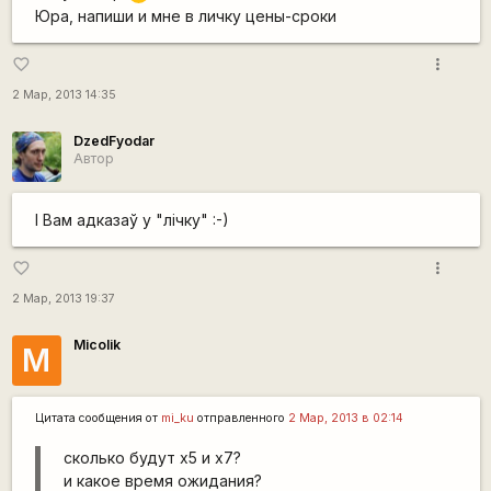
Юра, напиши и мне в личку цены-сроки
more_vert
favorite_border
2 Мар, 2013 14:35
DzedFyodar
Автор
І Вам адказаў у "лічку" :-)
more_vert
favorite_border
2 Мар, 2013 19:37
Micolik
M
Цитата сообщения от
mi_ku
отправленного
2 Мар, 2013 в 02:14
сколько будут х5 и х7?
и какое время ожидания?