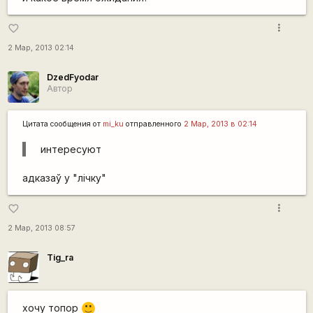
more_vert
favorite_border
2 Мар, 2013 02:14
DzedFyodar
Автор
Цитата сообщения от
mi_ku
отправленного
2 Мар, 2013 в 02:14
интересуют
адказаў у "лічку"
more_vert
favorite_border
2 Мар, 2013 08:57
Tig_ra
хочу топор
:)