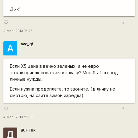
Дык!
more_vert
favorite_border
4 Мар, 2013 16:45
avg_gf
А
Если X5 цена в вечно зеленых, а не евро
то как приплюсоваться к заказу? Мне бы 1 шт под
личные нужды.
Если нужна предоплата, то звоните. ( в личку не
смотрю, на сайте зимой изредка)
more_vert
favorite_border
4 Мар, 2013 22:59
BuHTuk
Д