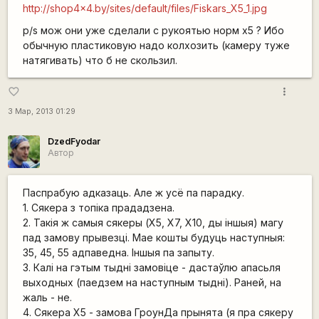
http://shop4x4.by/sites/default/files/Fiskars_X5_1.jpg
p/s мож они уже сделали с рукоятью норм х5 ? Ибо
обычную пластиковую надо колхозить (камеру туже
натягивать) что б не скользил.
more_vert
favorite_border
3 Мар, 2013 01:29
DzedFyodar
Автор
Паспрабую адказаць. Але ж усё па парадку.
1. Сякера з топіка прададзена.
2. Такія ж самыя сякеры (Х5, Х7, Х10, ды іншыя) магу
пад замову прывезці. Мае кошты будуць наступныя:
35, 45, 55 адпаведна. Іншыя па запыту.
3. Калі на гэтым тыдні замовіце - дастаўлю апасьля
выходных (паедзем на наступным тыдні). Раней, на
жаль - не.
4. Сякера Х5 - замова ГроунДа прынята (я пра сякеру