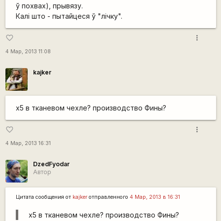
ў похвах), прывязу.
Калі што - пытайцеся ў "лічку".
more_vert
favorite_border
4 Мар, 2013 11:08
kajker
х5 в тканевом чехле? производство Фины?
more_vert
favorite_border
4 Мар, 2013 16:31
DzedFyodar
Автор
Цитата сообщения от
kajker
отправленного
4 Мар, 2013 в 16:31
х5 в тканевом чехле? производство Фины?