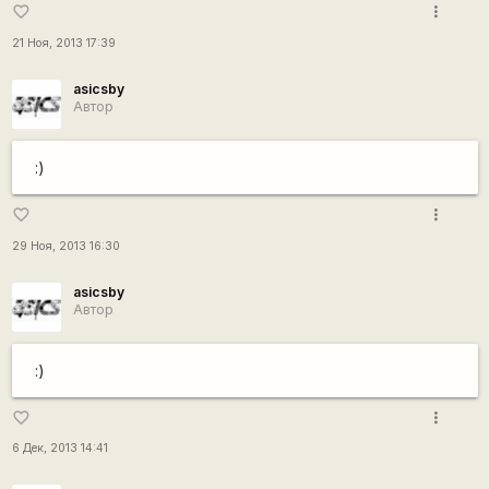
more_vert
favorite_border
21 Ноя, 2013 17:39
asicsby
Автор
:)
more_vert
favorite_border
29 Ноя, 2013 16:30
asicsby
Автор
:)
more_vert
favorite_border
6 Дек, 2013 14:41