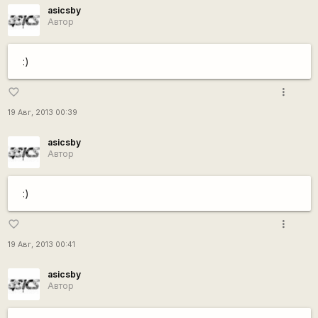
asicsby
Автор
:)
more_vert
favorite_border
19 Авг, 2013 00:39
asicsby
Автор
:)
more_vert
favorite_border
19 Авг, 2013 00:41
asicsby
Автор