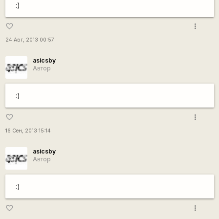
:)
more_vert
favorite_border
24 Авг, 2013 00:57
asicsby
Автор
:)
more_vert
favorite_border
16 Сен, 2013 15:14
asicsby
Автор
:)
more_vert
favorite_border