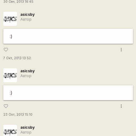
30 Сен, 2013 16:45
asicsby
Автор
:)
more_vert
favorite_border
7 Окт, 2013 13:52
asicsby
Автор
:)
more_vert
favorite_border
23 Окт, 2013 15:10
asicsby
Автор