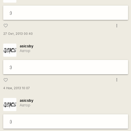
:)
more_vert
favorite_border
27 Окт, 2013 00:40
asicsby
Автор
:)
more_vert
favorite_border
4 Ноя, 2013 10:07
asicsby
Автор
:)