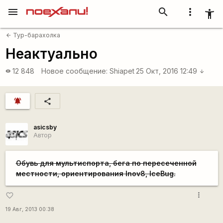
menu
search
more_vert
accessibility_new
Тур-барахолка
arrow_back
Неактуально
12 848
Новое сообщение:
Shiapet
25 Окт, 2016 12:49
visibility
arrow_downward
notifications_active
share
asicsby
Автор
Обувь для мультиспорта, бега по пересеченной
местности, ориентирования Inov8, IceBug.
more_vert
favorite_border
19 Авг, 2013 00:38