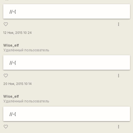
//-(
more_vert
favorite_border
12 Ноя, 2015 10:24
Wise_elf
Удалённый пользователь
//-(
more_vert
favorite_border
20 Ноя, 2015 10:14
Wise_elf
Удалённый пользователь
//-(
more_vert
favorite_border