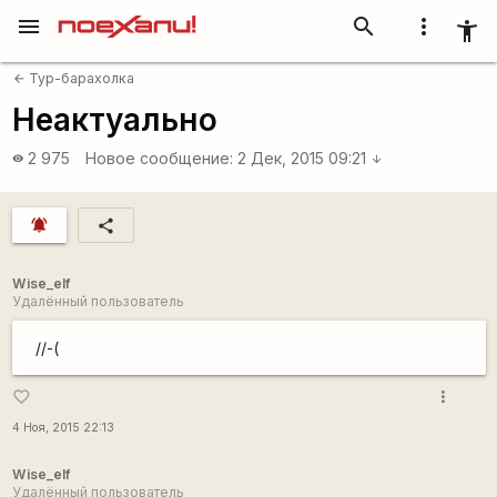
menu
search
more_vert
accessibility_new
Тур-барахолка
arrow_back
Неактуально
2 975
Новое сообщение:
2 Дек, 2015 09:21
visibility
arrow_downward
notifications_active
share
Wise_elf
Удалённый пользователь
//-(
more_vert
favorite_border
4 Ноя, 2015 22:13
Wise_elf
Удалённый пользователь