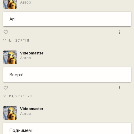
Автор
Ап!
more_vert
favorite_border
14 Ноя, 2017 11:11
Videomaster
Автор
Вверх!
more_vert
favorite_border
21 Ноя, 2017 10:28
Videomaster
Автор
Поднимем!