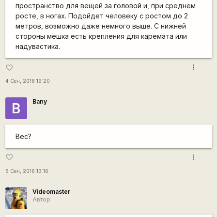
пространство для вещей за головой и, при среднем
росте, в ногах. Подойдет человеку с ростом до 2
метров, возможно даже немного выше. С нижней
стороны мешка есть крепления для каремата или
надувастика.
more_vert
favorite_border
4 Сен, 2016 19:20
Bany
B
Вес?
more_vert
favorite_border
5 Сен, 2016 13:16
Videomaster
Автор