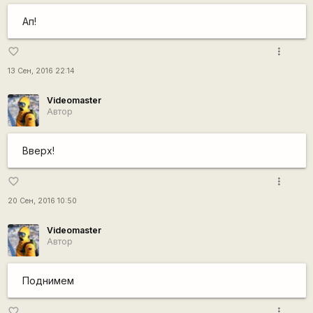
Ап!
more_vert
favorite_border
13 Сен, 2016 22:14
Videomaster
Автор
Вверх!
more_vert
favorite_border
20 Сен, 2016 10:50
Videomaster
Автор
Поднимем
more_vert
favorite_border