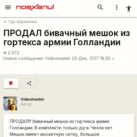
menu
search
more_vert
accessibility_new
Тур-барахолка
arrow_back
ПРОДАЛ бивачный мешок из
гортекса армии Голландии
2 972
visibility
Новое сообщение:
Videomaster
29 Дек, 2017 18:26
arrow_downward
notifications_active
share
Videomaster
Автор
ПРОДАЛ!!! бивачный мешок из гортекса армии
Голландии. В комплекте только дуга. Чехла нет.
Мешок имеет москитную сетку, большое