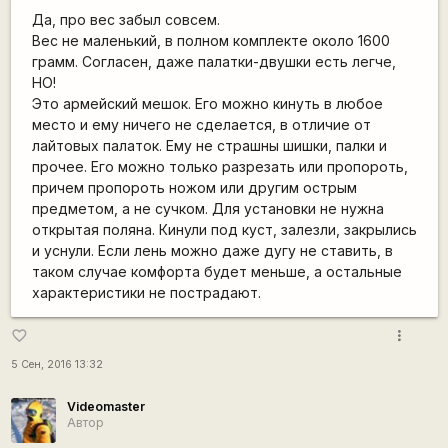
Да, про вес забыл совсем.
Вес не маленький, в полном комплекте около 1600
грамм. Согласен, даже палатки-двушки есть легче,
НО!
Это армейский мешок. Его можно кинуть в любое
место и ему ничего не сделается, в отличие от
лайтовых палаток. Ему не страшны шишки, палки и
прочее. Его можно только разрезать или пропороть,
причем пропороть ножом или другим острым
предметом, а не сучком. Для установки не нужна
открытая поляна. Кинули под куст, залезли, закрылись
и уснули. Если лень можно даже дугу не ставить, в
таком случае комфорта будет меньше, а остальные
характеристики не пострадают.
more_vert
favorite_border
5 Сен, 2016 13:32
Videomaster
Автор