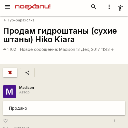
menu
search
more_vert
accessibility_new
Тур-барахолка
arrow_back
Продам гидроштаны (сухие
штаны) Hiko Kiara
1 102
Новое сообщение:
Madison
13 Дек, 2017 11:43
visibility
arrow_downward
notifications_active
share
Madison
M
Автор
Продано
more_vert
favorite_border