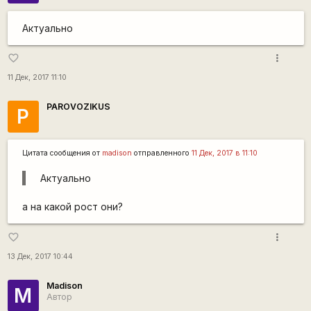
Актуально
more_vert
favorite_border
11 Дек, 2017 11:10
PAROVOZIKUS
P
Цитата сообщения от
madison
отправленного
11 Дек, 2017 в 11:10
Актуально
а на какой рост они?
more_vert
favorite_border
13 Дек, 2017 10:44
Madison
M
Автор