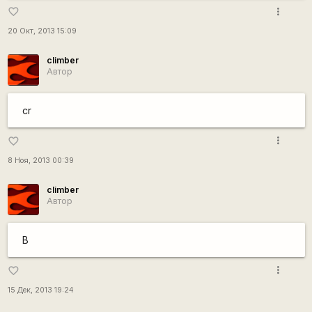
more_vert
favorite_border
20 Окт, 2013 15:09
climber
Автор
cr
more_vert
favorite_border
8 Ноя, 2013 00:39
climber
Автор
В
more_vert
favorite_border
15 Дек, 2013 19:24