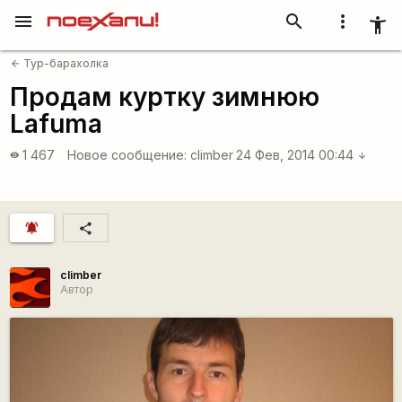
menu
search
more_vert
accessibility_new
Тур-барахолка
arrow_back
Продам куртку зимнюю
Lafuma
1 467
Новое сообщение:
climber
24 Фев, 2014 00:44
visibility
arrow_downward
notifications_active
share
climber
Автор