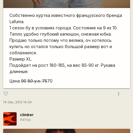
Собственно куртка известного французского бренда
Lafuma.
1 сезон бу в условиях города. Состояние на 9 из 10.
Тепло удобно глубокий капюшон, снежная юбка.
Продаю только потому что велика, оч хотелось
купить но остался только большой размер вот и
соблазнился.
Размер XL.
Подойдет на рост 180-185, на вес 85-90 кг. Рукава
длинные.
Цена
90
80 у.е.
75
70
more_vert
favorite_border
14 Сен, 2013 14:04
climber
Автор