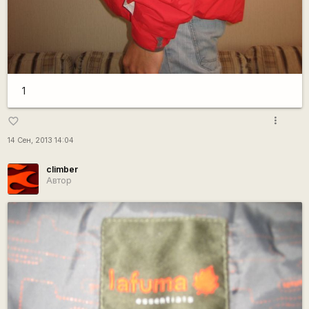
1
more_vert
favorite_border
14 Сен, 2013 14:04
climber
Автор