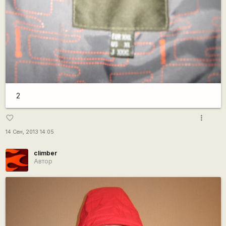
2
more_vert
favorite_border
14 Сен, 2013 14:05
climber
Автор