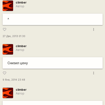
climber
Автор
^
more_vert
favorite_border
27 Дек, 2013 01:30
climber
Автор
Снизил цену
more_vert
favorite_border
9 Янв, 2014 23:48
climber
Автор