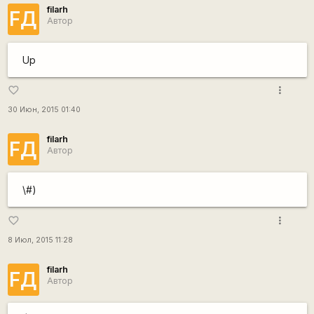
filarh
FД
Автор
Up
more_vert
favorite_border
30 Июн, 2015 01:40
filarh
FД
Автор
\#)
more_vert
favorite_border
8 Июл, 2015 11:28
filarh
FД
Автор