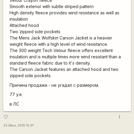
Velour Crayon fleece
Smooth exterior with subtle striped pattern
High density fleece provides wind resistance as well as
insulation
Attached hood
Two zipped side pockets
The Mens Jack Wolfskin Carson Jacket is a heavier
weight fleece with a high level of wind resistance.
The 300 weight Tech Velour fleece offers excellent
insulation and is multiple times more wind resistant than a
standard fleece fabric due to it's density.
The Carson Jacket features an attached hood and two
zipped side pockets.
Причина продажи - не угадал с размером.
77 y.e.
в ЛС
more_vert
favorite_border
23 Июн, 2015 10:01