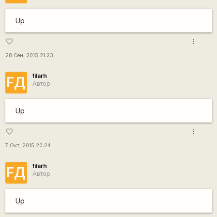
Up
more_vert
favorite_border
28 Сен, 2015 21:23
filarh
FД
Автор
Up
more_vert
favorite_border
7 Окт, 2015 20:24
filarh
FД
Автор
Up