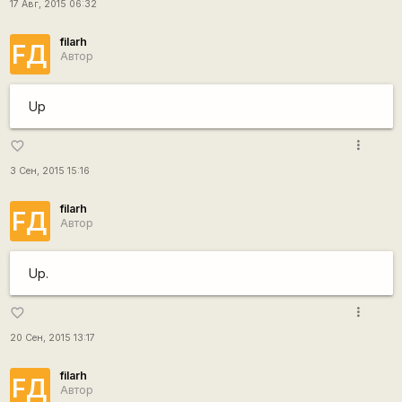
17 Авг, 2015 06:32
filarh
FД
Автор
Up
more_vert
favorite_border
3 Сен, 2015 15:16
filarh
FД
Автор
Up.
more_vert
favorite_border
20 Сен, 2015 13:17
filarh
FД
Автор