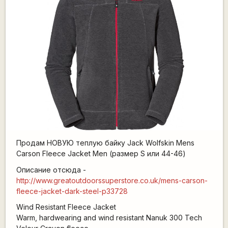
Продам НОВУЮ теплую байку Jack Wolfskin Mens
Carson Fleece Jacket Men (размер S или 44-46)
Описание отсюда -
http://www.greatoutdoorssuperstore.co.uk/mens-carson-
fleece-jacket-dark-steel-p33728
Wind Resistant Fleece Jacket
Warm, hardwearing and wind resistant Nanuk 300 Tech