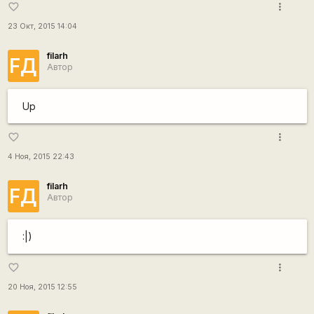
more_vert
favorite_border
23 Окт, 2015 14:04
filarh
FД
Автор
Up
more_vert
favorite_border
4 Ноя, 2015 22:43
filarh
FД
Автор
:|)
more_vert
favorite_border
20 Ноя, 2015 12:55