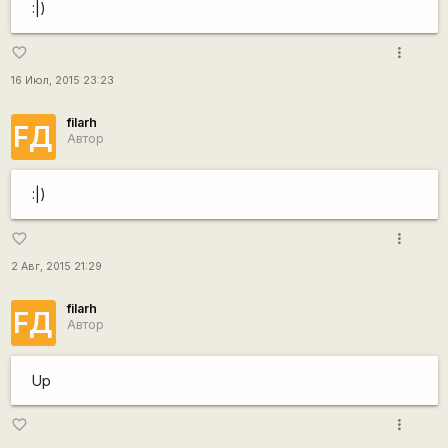
:|)
more_vert
favorite_border
16 Июл, 2015 23:23
filarh
FД
Автор
:|)
more_vert
favorite_border
2 Авг, 2015 21:29
filarh
FД
Автор
Up
more_vert
favorite_border