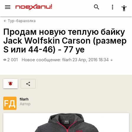
menu
search
more_vert
accessibility_new
Тур-барахолка
arrow_back
Продам новую теплую байку
Jack Wolfskin Carson (размер
S или 44-46) - 77 ye
2 001
Новое сообщение:
filarh
23 Апр, 2016 18:34
visibility
arrow_downward
notifications_active
share
filarh
FД
Автор