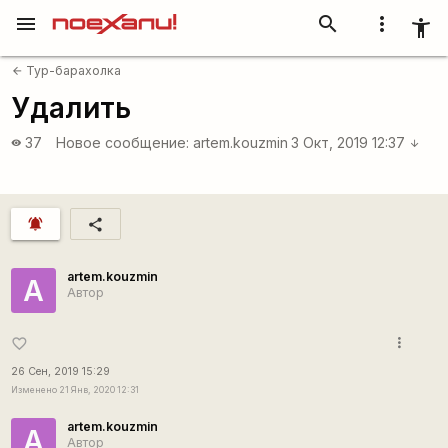
menu
search
more_vert
accessibility_new
Тур-барахолка
arrow_back
Удалить
37
Новое сообщение:
artem.kouzmin
3 Окт, 2019 12:37
visibility
arrow_downward
notifications_active
share
artem.kouzmin
A
Автор
more_vert
favorite_border
26 Сен, 2019 15:29
Изменено 21 Янв, 2020 12:31
artem.kouzmin
A
Автор