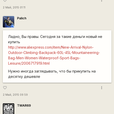
more_vert
favorite_border
2 Май, 2015 01:11
Palich
Ладно, Вы правы. Сегодня за такие деньги новый не
купить
http://www.aliexpress.com/item/New-Arrival-Nylon-
Outdoor-Climbing-Backpack-60L-45L-Mountaineering-
Bag-Men-Women-Waterproof-Sport-Bags-
Leisure/2006717919.html
Нужно иногда заглядывать, что бы прикупить на
десятку дешевле
more_vert
favorite_border
2 Май, 2015 09:59
TWAR69