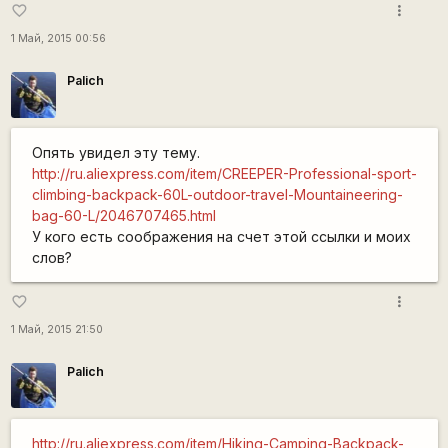
more_vert
favorite_border
1 Май, 2015 00:56
Palich
Опять увидел эту тему.
http://ru.aliexpress.com/item/CREEPER-Professional-sport-
climbing-backpack-60L-outdoor-travel-Mountaineering-
bag-60-L/2046707465.html
У кого есть соображения на счет этой ссылки и моих
слов?
more_vert
favorite_border
1 Май, 2015 21:50
Palich
http://ru.aliexpress.com/item/Hiking-Camping-Backpack-