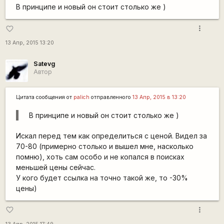
В принципе и новый он стоит столько же )
more_vert
favorite_border
13 Апр, 2015 13:20
Satevg
Автор
Цитата сообщения от
palich
отправленного
13 Апр, 2015 в 13:20
В принципе и новый он стоит столько же )
Искал перед тем как определиться с ценой. Видел за
70-80 (примерно столько и вышел мне, насколько
помню), хоть сам особо и не копался в поисках
меньшей цены сейчас.
У кого будет ссылка на точно такой же, то -30%
цены)
more_vert
favorite_border