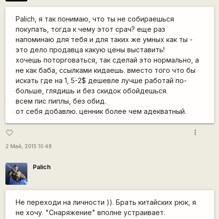
Palich, я так понимаю, что ты не собираешься
покупать, тогда к чему этот срач? еще раз
напоминаю для тебя и для таких же умных как ты -
это дело продавца какую цены выставить!
хочешь поторговаться, так сделай это нормально, а
не как баба, ссылками кидаешь. вместо того что бы
искать где на 1, 5-2$ дешевле лучше работай по-
больше, глядишь и без скидок обойдешься.
всем пис пиплы, без обид.
от себя добавлю. ценник более чем адекватный.
more_vert
favorite_border
2 Май, 2015 10:48
Palich
Не переходи на личности )). Брать китайских рюк, я
не хочу. "Снаряжение" вполне устраивает.