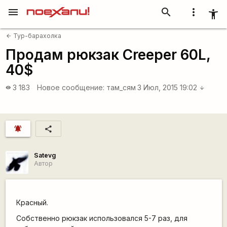
menu
search
more_vert
accessibility_new
Тур-барахолка
arrow_back
Продам рюкзак Creeper 60L,
40$
3 183
Новое сообщение:
там_сям
3 Июл, 2015 19:02
visibility
arrow_downward
notifications_active
share
Satevg
Автор
Красный.
Собственно рюкзак использовался 5-7 раз, для