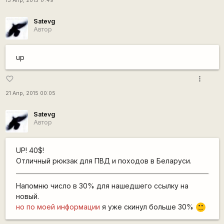
13 Апр, 2015 17:49
Satevg
Автор
up
more_vert
favorite_border
21 Апр, 2015 00:05
Satevg
Автор
UP! 40$!
Отличный рюкзак для ПВД и походов в Беларуси.
Напомню число в 30% для нашедшего ссылку на
новый.
но по моей информации
я уже скинул больше 30%
:)