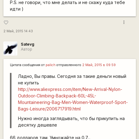
P.S. не говори, что мне делать и не скажу куда тебе
идти )
more_vert
favorite_border
2 Май, 2015 14:43
Satevg
Автор
Цитата сообщения от
palich
отправленного
2 Май, 2015 в 09:59
Ладно, Вы правы. Сегодня за такие деньги новый
не купить
http://www.aliexpress.com/item/New-Arrival-Nylon-
Outdoor-Climbing-Backpack-60L-45L-
Mountaineering-Bag-Men-Women-Waterproof-Sport-
Bags-Leisure/2006717919.html
Нужно иногда заглядывать, что бы прикупить на
десятку дешевле
66 долларов там. Умножайте на 0.7...