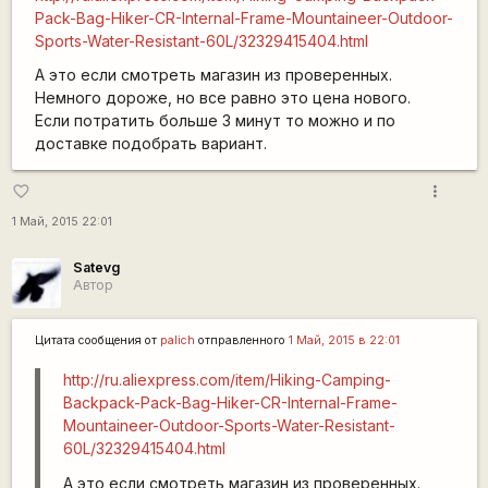
Pack-Bag-Hiker-CR-Internal-Frame-Mountaineer-Outdoor-
Sports-Water-Resistant-60L/32329415404.html
А это если смотреть магазин из проверенных.
Немного дороже, но все равно это цена нового.
Если потратить больше 3 минут то можно и по
доставке подобрать вариант.
more_vert
favorite_border
1 Май, 2015 22:01
Satevg
Автор
Цитата сообщения от
palich
отправленного
1 Май, 2015 в 22:01
http://ru.aliexpress.com/item/Hiking-Camping-
Backpack-Pack-Bag-Hiker-CR-Internal-Frame-
Mountaineer-Outdoor-Sports-Water-Resistant-
60L/32329415404.html
А это если смотреть магазин из проверенных.