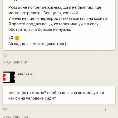
Рюкзак не потрепан жизнью, да и не был там, где
могло потрепать... Все цело, крепкий.
У меня нет цели перепродать-навариться на ком-то.
Я просто продаю вещь, которая мне уже в силу
обстоятельств больше не нужна...
40
:)
Ай ладно, на месте даже торг))
more_vert
favorite_border
3 Май, 2015 01:41
pashevich
живые фото можно? особенно спина интересует. и
как он на человеке сидит.
more_vert
favorite_border
3 Май, 2015 01:53