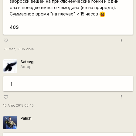
заброски вещей на приключенческие гонки и один
раз в поездке вместо чемодана (не на природе).
Суммарное время "на плечах" < 15 часов
|-))
40$
more_vert
favorite_border
29 Мар, 2015 22:10
Satevg
Автор
:)
more_vert
favorite_border
10 Апр, 2015 00:45
Palich