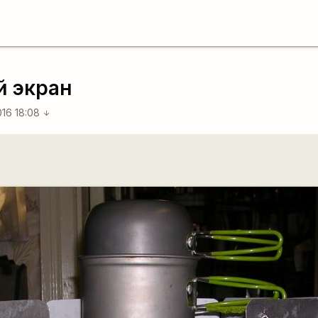
й экран
016 18:08
arrow_downward