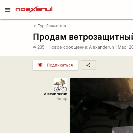
menu
Тур-барахолка
arrow_back
Продам ветрозащитны
235
Новое сообщение:
Alexanderun
1 Мар, 2
visibility
notifications_active
share
Подписаться
Alexanderun
Автор