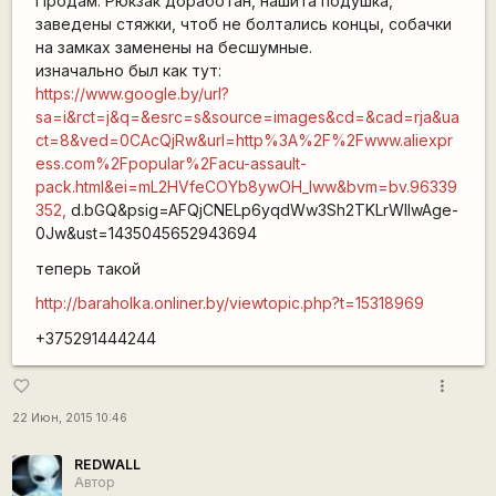
Продам. Рюкзак доработан, нашита подушка,
заведены стяжки, чтоб не болтались концы, собачки
на замках заменены на бесшумные.
изначально был как тут:
https://www.google.by/url?
sa=i&rct=j&q=&esrc=s&source=images&cd=&cad=rja&ua
ct=8&ved=0CAcQjRw&url=http%3A%2F%2Fwww.aliexpr
ess.com%2Fpopular%2Facu-assault-
pack.html&ei=mL2HVfeCOYb8ywOH_Iww&bvm=bv.96339
352,
d.bGQ&psig=AFQjCNELp6yqdWw3Sh2TKLrWIIwAge-
0Jw&ust=1435045652943694
теперь такой
http://baraholka.onliner.by/viewtopic.php?t=15318969
+375291444244
more_vert
favorite_border
22 Июн, 2015 10:46
REDWALL
Автор