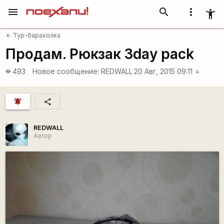
menu
search
more_vert
accessibility_new
Тур-барахолка
arrow_back
Продам. Рюкзак 3day pack
493
Новое сообщение:
REDWALL
20 Авг, 2015 09:11
visibility
arrow_downward
notifications_active
share
REDWALL
Автор