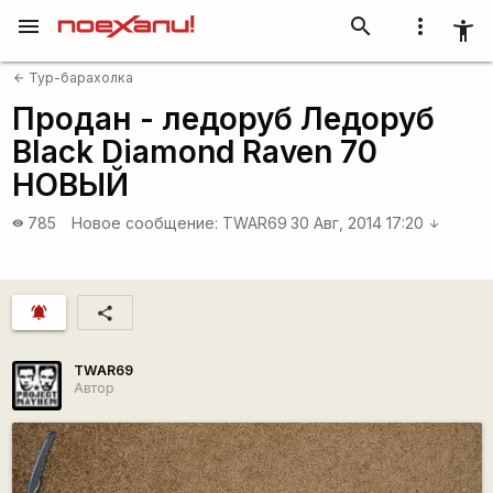
menu
search
more_vert
accessibility_new
Тур-барахолка
arrow_back
Продан - ледоруб Ледоруб
Black Diamond Raven 70
НОВЫЙ
785
Новое сообщение:
TWAR69
30 Авг, 2014 17:20
visibility
arrow_downward
notifications_active
share
TWAR69
Автор