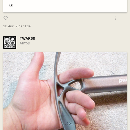
01
more_vert
favorite_border
28 Авг, 2014 11:04
TWAR69
Автор