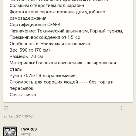
большим отверстием под карабин
Форма клюва спроектирована для удобного
самозадержания
Сертифицирован CEN-B
Назначение: Технический альпинизм, Горный туризм,
Треккинг. восхождения от 1-5 к.с
Особенности: Наилучшая эргономика
Вес: 590 гр (70 см)
Размеры: 70 см
Материалы: Головка и наконечник - легированная
сталь
Ручка 7075-Т6 дюраллюминий
Стоимость для хороших людей
----
без торга и
пересылок
Связь: личка
more_vert
favorite_border
28 Авг, 2014 10:57
TWAR69
Автор