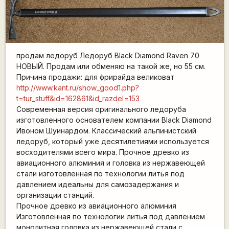
продам ледоруб Ледоруб Black Diamond Raven 70
НОВЫЙ. Продам или обменяю на такой же, но 55 см.
Причина продажи: для фрирайда великоват
http://www.kant.ru/show_good1.php?
t=tur_stuff&id=162861&id_razdel=153
Современная версия оригинального ледоруба
изготовленного основателем компании Black Diamond
Ивоном Шуинардом. Классический альпинистский
ледоруб, который уже десятилетиями используется
восходителями всего мира. Прочное древко из
авиационного алюминия и головка из нержавеющей
стали изготовленная по технологии литья под
давлением идеальны для самозадержания и
организации станций.
Прочное древко из авиационного алюминия
Изготовленная по технологии литья под давлением
монолитная головка из нержавеющей стали с