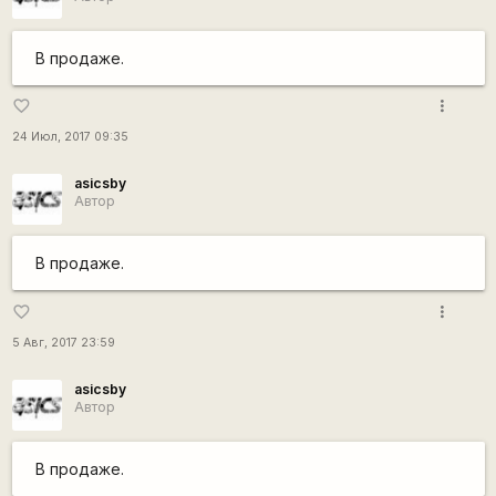
В продаже.
more_vert
favorite_border
24 Июл, 2017 09:35
asicsby
Автор
В продаже.
more_vert
favorite_border
5 Авг, 2017 23:59
asicsby
Автор
В продаже.