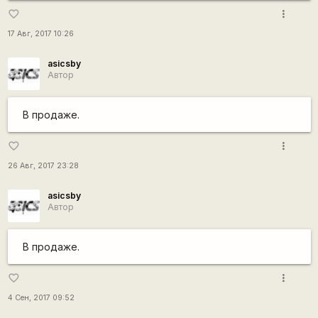
more_vert
favorite_border
17 Авг, 2017 10:26
asicsby
Автор
В продаже.
more_vert
favorite_border
26 Авг, 2017 23:28
asicsby
Автор
В продаже.
more_vert
favorite_border
4 Сен, 2017 09:52