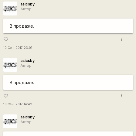
asicsby
Автор
В продаже.
more_vert
favorite_border
10 Сен, 2017 23:01
asicsby
Автор
В продаже.
more_vert
favorite_border
18 Сен, 2017 14:42
asicsby
Автор