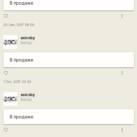
В продаже.
more_vert
favorite_border
25 Сен, 2017 08:59
asicsby
Автор
В продаже.
more_vert
favorite_border
1 Окт, 2017 22:40
asicsby
Автор
В продаже.
more_vert
favorite_border