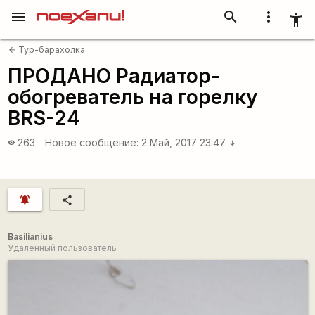
menu
search
more_vert
accessibility_new
Тур-барахолка
arrow_back
ПРОДАНО Радиатор-
обогреватель на горелку
BRS-24
263
Новое сообщение:
2 Май, 2017 23:47
visibility
arrow_downward
notifications_active
share
Basilianius
Удалённый пользователь