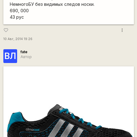
НемногоБУ без видимых следов носки.
690, 000
43 рус
more_vert
favorite_border
10 Авг, 2014 19:26
fate
ВЛ
Автор