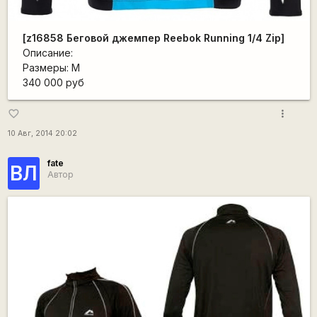
[z16858 Беговой джемпер Reebok Running 1/4 Zip]
Описание:
Размеры: M
340 000 руб
more_vert
favorite_border
10 Авг, 2014 20:02
fate
ВЛ
Автор