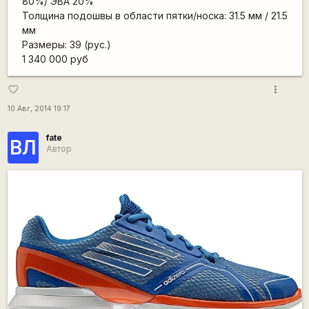
80%/ ЭВА 20%
Толщина подошвы в области пятки/носка: 31.5 мм / 21.5
мм
Размеры: 39 (рус.)
1 340 000 руб
more_vert
favorite_border
10 Авг, 2014 19:17
fate
ВЛ
Автор