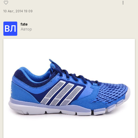
more_vert
favorite_border
10 Авг, 2014 19:09
fate
ВЛ
Автор