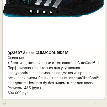
[q23697 Adidas CLIMACOOL RIDE M]
Описание:
• Верх из дышащей сетки с технологией ClimaCool®. •
Перфорированная стелька для улучшенного
воздухообмена. • Немаркая подметка из прочной
резиновой смеси. Вентиляционные вставкиClimaCool®
в подошве. Немного бу без видимых следов носки.
Размеры: 43.5 (рус.)
690 000 руб
more_vert
favorite_border