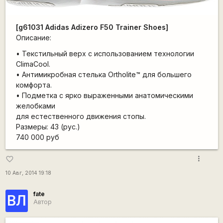
[g61031 Adidas Adizero F50 Trainer Shoes]
Описание:
• Текстильный верх с использованием технологии
ClimaCool.
• Антимикробная стелька Ortholite™ для большего
комфорта.
• Подметка с ярко выраженными анатомическими
желобками
для естественного движения стопы.
Размеры: 43 (рус.)
740 000 руб
more_vert
favorite_border
10 Авг, 2014 19:18
fate
ВЛ
Автор