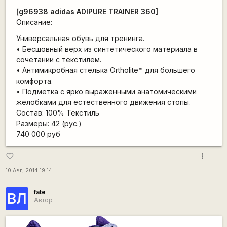
[g96938 adidas ADIPURE TRAINER 360]
Описание:
Универсальная обувь для тренинга.
• Бесшовный верх из синтетического материала в
сочетании с текстилем.
• Антимикробная стелька Ortholite™ для большего
комфорта.
• Подметка с ярко выраженными анатомическими
желобками для естественного движения стопы.
Состав: 100% Текстиль
Размеры: 42 (рус.)
740 000 руб
more_vert
favorite_border
10 Авг, 2014 19:14
fate
ВЛ
Автор