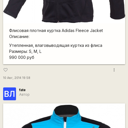
Флисовая плотная куртка Adidas Fleece Jacket
Описание:
Утепленная, влаговыводящая куртка из флиса
Размеры: S, M, L
990 000 руб
more_vert
favorite_border
10 Авг, 2014 19:58
fate
ВЛ
Автор