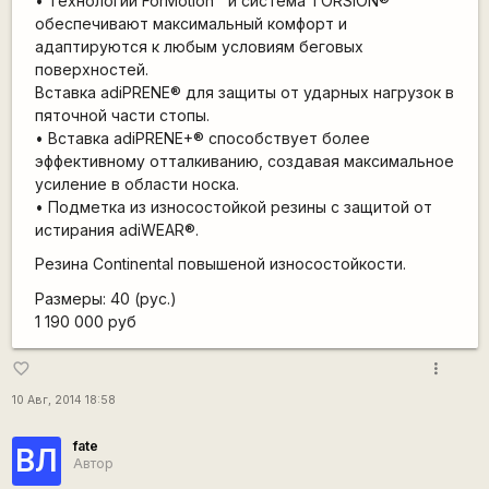
• Технологии ForMotion™ и система TORSION®
обеспечивают максимальный комфорт и
адаптируются к любым условиям беговых
поверхностей.
Вставка adiPRENE® для защиты от ударных нагрузок в
пяточной части стопы.
• Вставка adiPRENE+® способствует более
эффективному отталкиванию, создавая максимальное
усиление в области носка.
• Подметка из износостойкой резины с защитой от
истирания adiWEAR®.
Резина Сontinental повышеной износостойкости.
Размеры: 40 (рус.)
1 190 000 руб
more_vert
favorite_border
10 Авг, 2014 18:58
fate
ВЛ
Автор