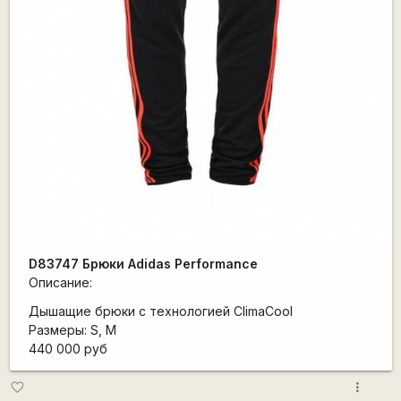
D83747 Брюки Adidas Performance
Описание:
Дышащие брюки с технологией ClimaCool
Размеры: S, M
440 000 руб
more_vert
favorite_border