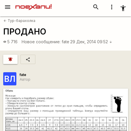
menu
search
more_vert
accessibility_new
Тур-барахолка
arrow_back
ПРОДАНО
5 716
Новое сообщение:
fate
29 Дек, 2014 09:52
visibility
arrow_downward
notifications_active
share
fate
ВЛ
Автор