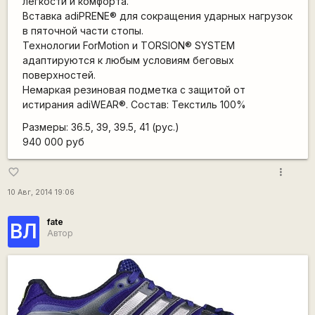
легкости и комфорта.
Вставка adiPRENE® для сокращения ударных нагрузок
в пяточной части стопы.
Технологии ForMotion и TORSION® SYSTEM
адаптируются к любым условиям беговых
поверхностей.
Немаркая резиновая подметка с защитой от
истирания adiWEAR®. Состав: Текстиль 100%
Размеры: 36.5, 39, 39.5, 41 (рус.)
940 000 руб
more_vert
favorite_border
10 Авг, 2014 19:06
fate
ВЛ
Автор