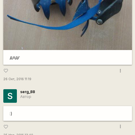
длдг
more_vert
favorite_border
26 Окт, 2016 11:19
serg_88
S
Автор
:)
more_vert
favorite_border