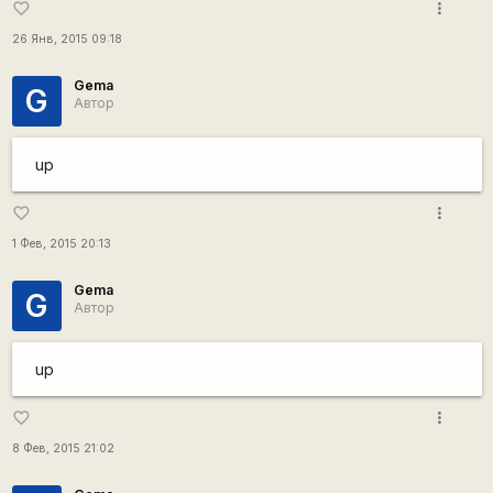
more_vert
favorite_border
26 Янв, 2015 09:18
Gema
G
Автор
up
more_vert
favorite_border
1 Фев, 2015 20:13
Gema
G
Автор
up
more_vert
favorite_border
8 Фев, 2015 21:02