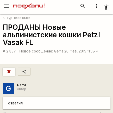
menu
search
more_vert
accessibility_new
Тур-барахолка
arrow_back
ПРОДАНЫ Новые
альпинистские кошки Petzl
Vasak FL
2 837
Новое сообщение:
Gema
26 Фев, 2015 11:58
visibility
arrow_downward
notifications_active
share
Gema
G
Автор
ответил