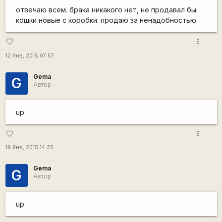
отвечаю всем. брака никакого нет, не продавал бы.
кошки новые с коробки. продаю за ненадобностью.
more_vert
favorite_border
12 Янв, 2015 07:57
Gema
G
Автор
up
more_vert
favorite_border
19 Янв, 2015 14:25
Gema
G
Автор
up