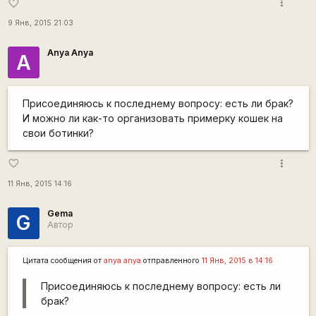
more_vert
favorite_border
9 Янв, 2015 21:03
Anya Anya
A
Присоединяюсь к последнему вопросу: есть ли брак?
И можно ли как-то организовать примерку кошек на
свои ботинки?
more_vert
favorite_border
11 Янв, 2015 14:16
Gema
G
Автор
Цитата сообщения от
anya anya
отправленного
11 Янв, 2015 в 14:16
Присоединяюсь к последнему вопросу: есть ли
брак?