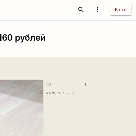
search
more_vert
Вход
160 рублей
more_vert
favorite_border
5 Фев, 2017 22:10