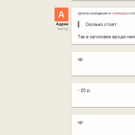
А
Цитата сообщения от
chemmax2
от
Адрик
Сколько стоят
Автор
Так в заголовке вроде напи
up
- 20 р.
up