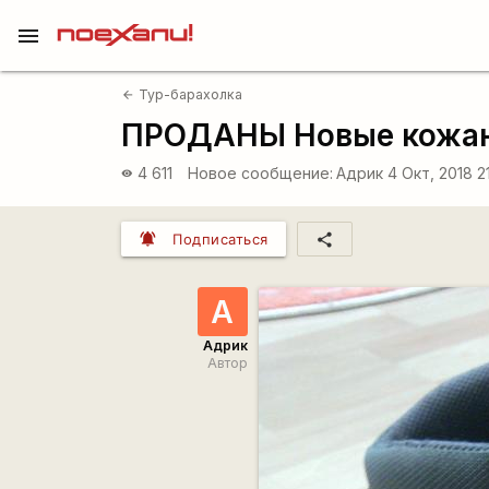
menu
Тур-барахолка
arrow_back
ПРОДАНЫ Новые кожаны
4 611
Новое сообщение:
Адрик
4 Окт, 2018 2
visibility
notifications_active
share
Подписаться
А
Адрик
Автор