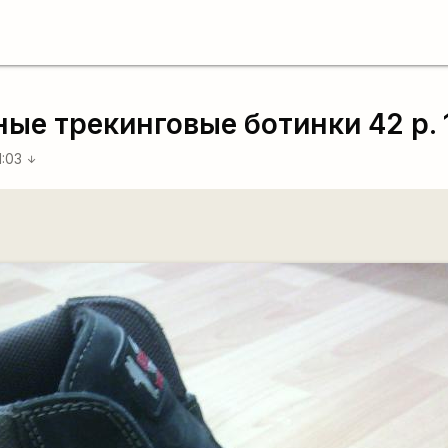
е трекинговые ботинки 42 р. 
1:03
arrow_downward