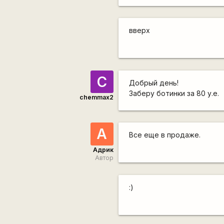
вверх
C
Добрый день!
Заберу ботинки за 80 у.е.
chemmax2
А
Все еще в продаже.
Адрик
Автор
:)