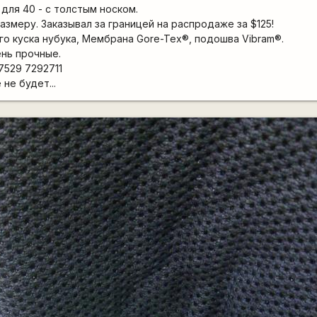
для 40 - с толстым носком.
азмеру. Заказывал за границей на распродаже за $125!
го куска нубука, Мембрана Gore-Tex®, подошва Vibram®.
ень прочные.
7529 7292711
не будет...