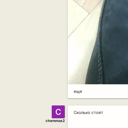
еще
C
Сколько стоят
chemmax2