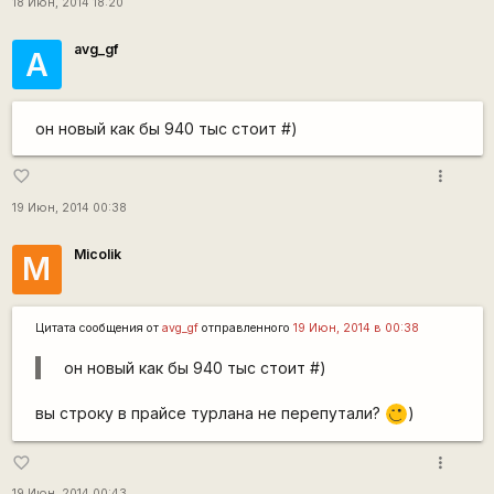
18 Июн, 2014 18:20
avg_gf
А
он новый как бы 940 тыс стоит #)
more_vert
favorite_border
19 Июн, 2014 00:38
Micolik
M
Цитата сообщения от
avg_gf
отправленного
19 Июн, 2014 в 00:38
он новый как бы 940 тыс стоит #)
вы строку в прайсе турлана не перепутали?
)
;)
more_vert
favorite_border
19 Июн, 2014 00:43