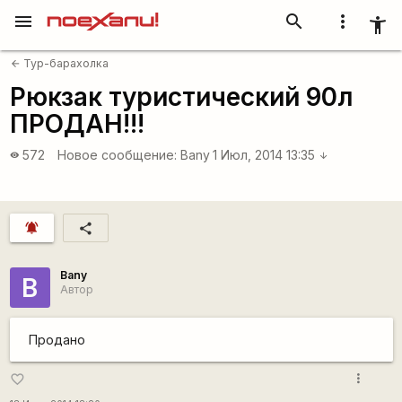
menu
search
more_vert
accessibility_new
Тур-барахолка
arrow_back
Рюкзак туристический 90л
ПРОДАН!!!
572
Новое сообщение:
Bany
1 Июл, 2014 13:35
visibility
arrow_downward
notifications_active
share
Bany
B
Автор
Продано
more_vert
favorite_border