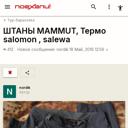
menu
search
more_vert
accessibility_new
Тур-барахолка
arrow_back
ШТАНЫ MAMMUT, Термо
salomon , salewa
412
Новое сообщение:
nordik
18 Май, 2016 12:56
visibility
arrow_downward
notifications_active
share
nordik
N
Автор