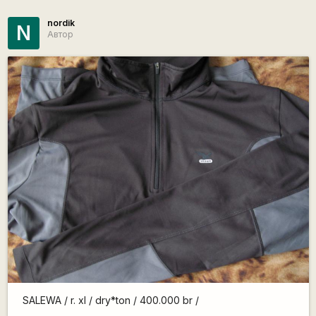
nordik
N
Автор
SALEWA / r. xl / dry*ton / 400.000 br /